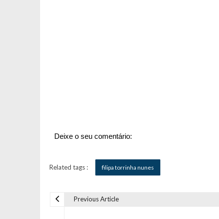
Deixe o seu comentário:
Related tags :
filipa torrinha nunes
Previous Article
N