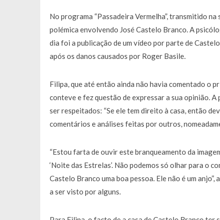
Francisco Monteiro GASTAVA cerc
No programa “Passadeira Vermelha”, transmitido na s
polémica envolvendo José Castelo Branco. A psicól
dia foi a publicação de um vídeo por parte de Caste
após os danos causados por Roger Basile.
Filipa, que até então ainda não havia comentado o pr
conteve e fez questão de expressar a sua opinião. A
ser respeitados: “Se ele tem direito à casa, então deve
comentários e análises feitas por outros, nomeadam
“Estou farta de ouvir este branqueamento da image
‘Noite das Estrelas’. Não podemos só olhar para o 
Castelo Branco uma boa pessoa. Ele não é um anjo”, 
a ser visto por alguns.
Para Filipa, o facto de a casa de Castelo Branco ter 