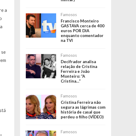
re a
Famosos
o
Francisco Monteiro
GASTAVA cerca de 400
da
euros POR DIA
enquanto comentador
na TVI
 se
Famosos
vem
Decifrador analisa
relação de Cristina
Ferreira e João
Monteiro: “A
Cristina…”
Famosos
Cristina Ferreira não
segura as lágrimas com
stá
história de casal que
perdeu o filho (VÍDEO)
Famosos
l.