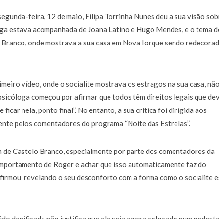
a de 400 euros POR DIA enquanto comentador na TVI
30 JANEIRO, 2026
egunda-feira, 12 de maio, Filipa Torrinha Nunes deu a sua visão sob
oga estava acompanhada de Joana Latino e Hugo Mendes, e o tema d
lo Branco, onde mostrava a sua casa em Nova Iorque sendo redecora
imeiro vídeo, onde o socialite mostrava os estragos na sua casa, não
 psicóloga começou por afirmar que todos têm direitos legais que de
 ficar nela, ponto final”. No entanto, a sua crítica foi dirigida aos
ente pelos comentadores do programa “Noite das Estrelas”.
m de Castelo Branco, especialmente por parte dos comentadores da
comportamento de Roger e achar que isso automaticamente faz do
afirmou, revelando o seu desconforto com a forma como o socialite e
sido danificada não justifica que ele seja agora colocado num pedesta