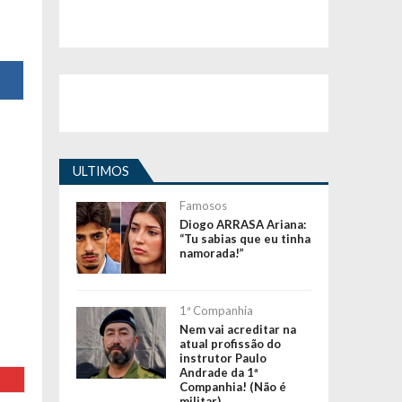
ULTIMOS
Famosos
Diogo ARRASA Ariana:
“Tu sabias que eu tinha
namorada!”
1ª Companhia
Nem vai acreditar na
atual profissão do
instrutor Paulo
Andrade da 1ª
Companhia! (Não é
militar)