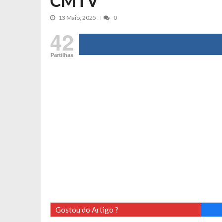
CMTV
Tânia Laranjo protagoniza novo mo
13 Maio, 2025
0
Cristina Ferreira faz aviso sério sob
42
Aproximação? Margarida Corceiro “v
Grávida? Noélia Pereira faz revelaç
Partilhas
Catarina Miranda critica trabalho
Andrea Soares revela que esteve gr
Maria Botelho Moniz coloca ‘pontos
Sara Santos fica em “pânico” durant
Filipe Delgado volta a imitar o inst
Gonçalo Quinaz CRITICA “dança” d
Catarina Miranda revela “cachet” ap
PSP já tomou medidas em relação a
Inês e Dylan divertem fãs com vídeo
Diogo ARRASA Ariana: “Tu sabias q
Gostou do Artigo ?
Nem vai acreditar na atual profissã