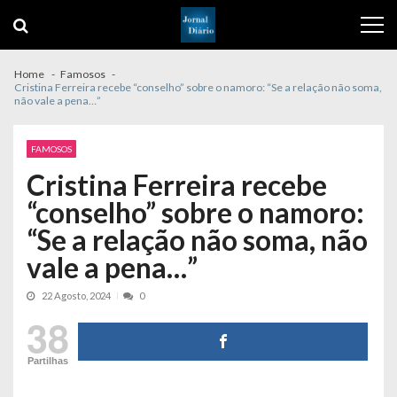
Skip
Skip
to
to
navigation
content
Home
Famosos
Cristina Ferreira recebe “conselho” sobre o namoro: “Se a relação não soma,
não vale a pena…”
FAMOSOS
Cristina Ferreira recebe
“conselho” sobre o namoro:
“Se a relação não soma, não
vale a pena…”
22 Agosto, 2024
0
38
Partilhas