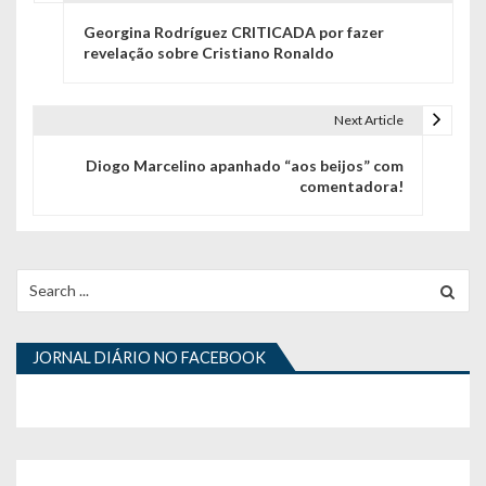
N
Georgina Rodríguez CRITICADA por fazer
a
revelação sobre Cristiano Ronaldo
v
e
Next Article
g
Diogo Marcelino apanhado “aos beijos” com
comentadora!
a
ç
ã
Search
for:
o
d
JORNAL DIÁRIO NO FACEBOOK
e
a
r