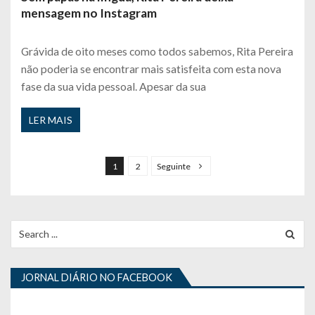
mensagem no Instagram
Grávida de oito meses como todos sabemos, Rita Pereira
não poderia se encontrar mais satisfeita com esta nova
fase da sua vida pessoal. Apesar da sua
LER MAIS
P
a
1
2
Seguinte
g
i
n
Search
for:
a
ç
JORNAL DIÁRIO NO FACEBOOK
ã
o