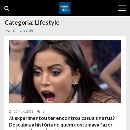
Skip
Skip
to
to
navigation
content
Categoria:
Lifestyle
Home
Lifestyle
25 Maio, 2023
0
Já experimentou ter encontros casuais na rua?
Descubra a história de quem costumava fazer