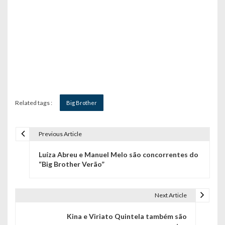
Related tags :
Big Brother
Previous Article
N
Luíza Abreu e Manuel Melo são concorrentes do
a
“Big Brother Verão”
v
e
Next Article
g
Kina e Viriato Quintela também são