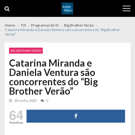
Skip
Skip
to
to
navigation
content
Home
TVI
Programas de Tv
Big Brother Verão
Catarina Miranda e Daniela Ventura são concorrentes do “Big Brother
Verão”
BIG BROTHER VERÃO
Catarina Miranda e
Daniela Ventura são
concorrentes do “Big
Brother Verão”
30 Junho, 2025
0
64
Partilhas