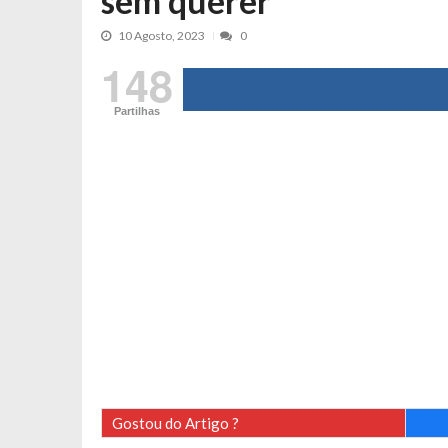
sem querer
Cristina Ferreira faz aviso sério sob
10 Agosto, 2023
0
Aproximação? Margarida Corceiro “v
148
Grávida? Noélia Pereira faz revelaç
Catarina Miranda critica trabalho
Partilhas
Andrea Soares revela que esteve gr
Maria Botelho Moniz coloca ‘pontos
Sara Santos fica em “pânico” durant
Filipe Delgado volta a imitar o inst
Gonçalo Quinaz CRITICA “dança” d
Catarina Miranda revela “cachet” ap
PSP já tomou medidas em relação a
Inês e Dylan divertem fãs com vídeo
Diogo ARRASA Ariana: “Tu sabias q
Nem vai acreditar na atual profissã
Gostou do Artigo ?
Francisco Monteiro GASTAVA cerc