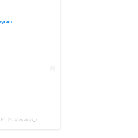
tagram
 PT (@fofoqueipt_)