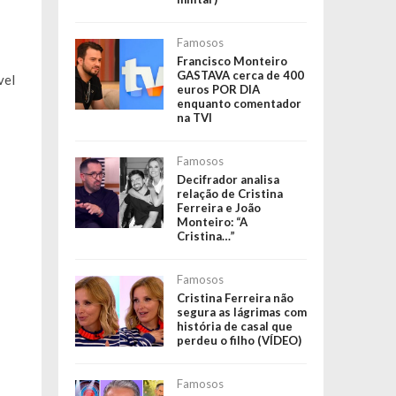
Famosos
Francisco Monteiro
GASTAVA cerca de 400
vel
euros POR DIA
enquanto comentador
na TVI
Famosos
Decifrador analisa
relação de Cristina
Ferreira e João
Monteiro: “A
Cristina…”
Famosos
Cristina Ferreira não
segura as lágrimas com
história de casal que
perdeu o filho (VÍDEO)
Famosos