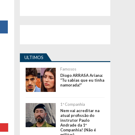
ULTIMOS
Famosos
Diogo ARRASA Ariana:
“Tu sabias que eu tinha
namorada!”
1ª Companhia
Nem vai acreditar na
atual profissão do
instrutor Paulo
Andrade da 1ª
Companhia! (Não é
militar)