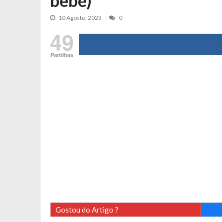
bebé)
Maria Botelho Moniz coloca ‘pontos
10 Agosto, 2023
0
Sara Santos fica em “pânico” durant
49
Filipe Delgado volta a imitar o inst
Gonçalo Quinaz CRITICA “dança” d
Partilhas
Catarina Miranda revela “cachet” ap
PSP já tomou medidas em relação a
Inês e Dylan divertem fãs com vídeo
Diogo ARRASA Ariana: “Tu sabias q
Nem vai acreditar na atual profissã
Francisco Monteiro GASTAVA cerc
Gostou do Artigo ?