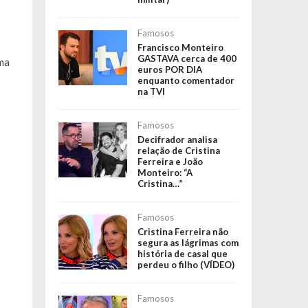
Famosos
Francisco Monteiro
GASTAVA cerca de 400
uma
euros POR DIA
enquanto comentador
na TVI
Famosos
Decifrador analisa
relação de Cristina
Ferreira e João
Monteiro: “A
Cristina…”
Famosos
Cristina Ferreira não
segura as lágrimas com
história de casal que
perdeu o filho (VÍDEO)
Famosos