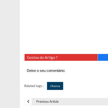
Gostou do Artigo ?
Deixe o seu comentário:
Related tags :
rihanna
Previous Article
N