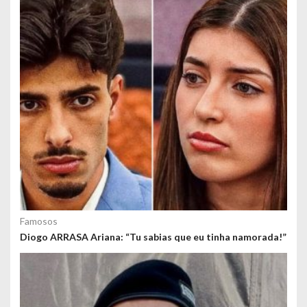
o
s
Famosos
Diogo ARRASA Ariana: “Tu sabias que eu tinha namorada!”