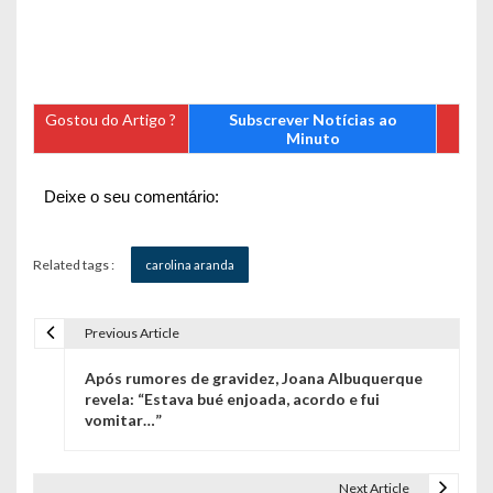
Gostou do Artigo ?
Subscrever Notícias ao
Minuto
Deixe o seu comentário:
Related tags :
carolina aranda
Previous Article
N
Após rumores de gravidez, Joana Albuquerque
a
revela: “Estava bué enjoada, acordo e fui
vomitar…”
v
e
Next Article