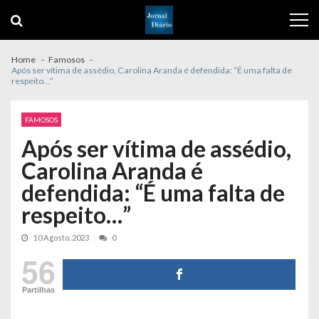
Skip
Skip
to
to
navigation
content
Home
Famosos
Após ser vítima de assédio, Carolina Aranda é defendida: “É uma falta de
respeito…”
FAMOSOS
Após ser vítima de assédio,
Carolina Aranda é
defendida: “É uma falta de
respeito…”
10 Agosto, 2023
0
56
Partilhas