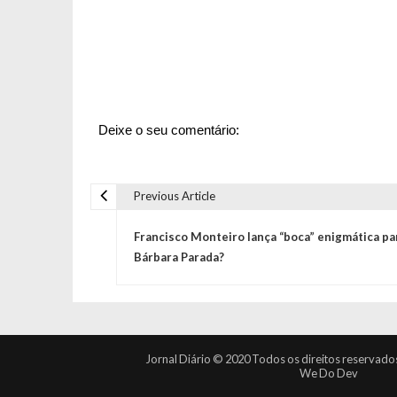
Deixe o seu comentário:
Previous Article
N
Francisco Monteiro lança “boca” enigmática pa
a
Bárbara Parada?
v
e
Jornal Diário © 2020 Todos os direitos reservado
We Do Dev
g