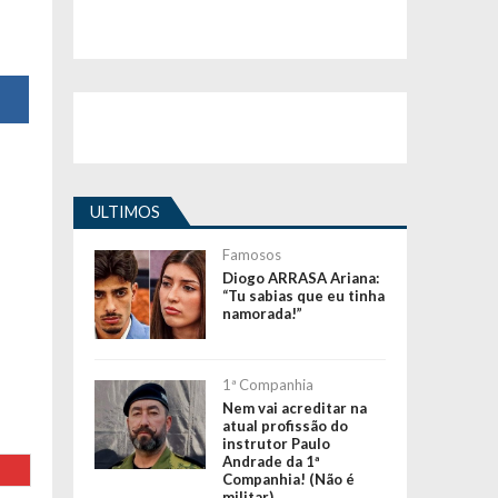
ULTIMOS
Famosos
Diogo ARRASA Ariana:
“Tu sabias que eu tinha
namorada!”
1ª Companhia
Nem vai acreditar na
atual profissão do
instrutor Paulo
Andrade da 1ª
Companhia! (Não é
militar)