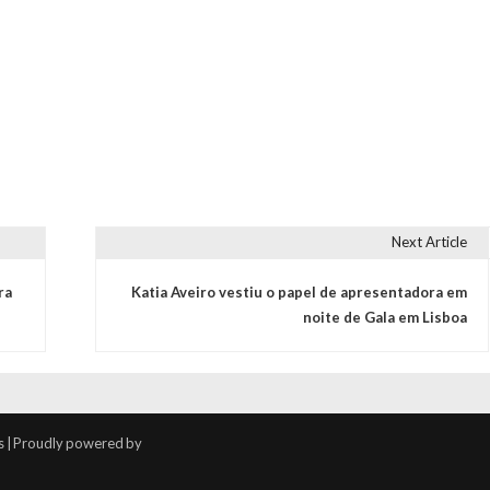
Next Article
ra
Katia Aveiro vestiu o papel de apresentadora em
noite de Gala em Lisboa
s | Proudly powered by