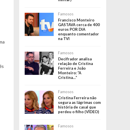
Famosos
Francisco Monteiro
GASTAVA cerca de 400
euros POR DIA
enquanto comentador
na TVI
uma
Famosos
Decifrador analisa
relação de Cristina
ês
Ferreira e João
Monteiro: “A
Cristina…”
Famosos
Cristina Ferreira não
segura as lágrimas com
história de casal que
perdeu o filho (VÍDEO)
Famosos