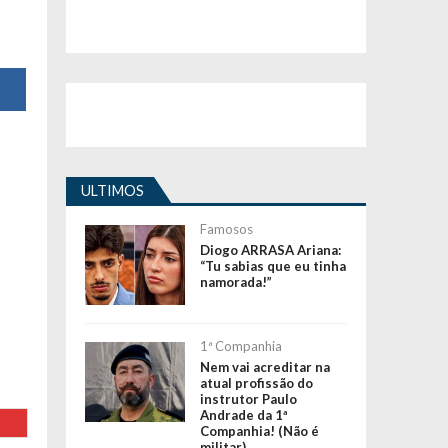
ULTIMOS
Famosos
Diogo ARRASA Ariana:
“Tu sabias que eu tinha
namorada!”
1ª Companhia
Nem vai acreditar na
atual profissão do
instrutor Paulo
Andrade da 1ª
Companhia! (Não é
militar)