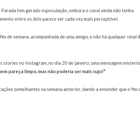
a de 400 euros POR DIA enquanto comentador na TVI
30 JANEIRO, 2026
 Parada tem gerado especulação, embora o casal ainda não tenha
ento entre os dois parece ser cada vez mais perceptível.
fim de semana, acompanhada de uma amiga, e não há qualquer sinal 
s stories no Instagram, no dia 20 de janeiro, uma mensagem misterio
uem pareça limpo, mas não poderia ser mais sujo!”
cações semelhantes na semana anterior, dando a entender que o fim 