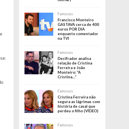
Famosos
Francisco Monteiro
GASTAVA cerca de 400
euros POR DIA
de
enquanto comentador
na TVI
Famosos
sa:
Decifrador analisa
relação de Cristina
Ferreira e João
Monteiro: “A
Cristina…”
do
Famosos
Cristina Ferreira não
segura as lágrimas com
história de casal que
perdeu o filho (VÍDEO)
Famosos