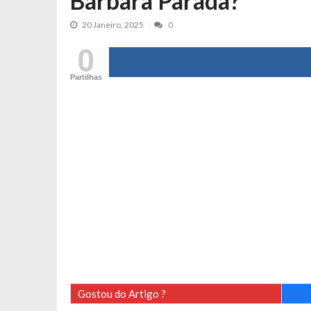
Bárbara Parada?
Tânia Laranjo protagoniza novo mo
20 Janeiro, 2025
0
Cristina Ferreira faz aviso sério sob
0
Aproximação? Margarida Corceiro “v
Grávida? Noélia Pereira faz revelaç
Partilhas
Catarina Miranda critica trabalho
Andrea Soares revela que esteve gr
Maria Botelho Moniz coloca ‘pontos
Sara Santos fica em “pânico” durant
Filipe Delgado volta a imitar o inst
Gonçalo Quinaz CRITICA “dança” d
Catarina Miranda revela “cachet” ap
PSP já tomou medidas em relação a
Inês e Dylan divertem fãs com vídeo
Diogo ARRASA Ariana: “Tu sabias q
Gostou do Artigo ?
Nem vai acreditar na atual profissã