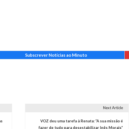
Subscrever Notícias ao Minuto
Next Article
as
VOZ deu uma tarefa à Renata: “A sua missão é
fazer de tudo para desestabilizar Inês Morais”