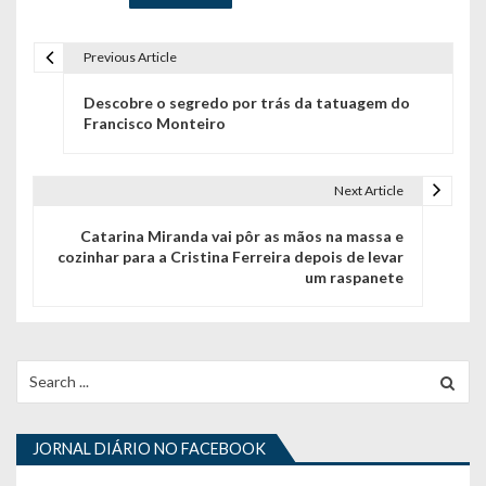
Previous Article
N
Descobre o segredo por trás da tatuagem do
a
Francisco Monteiro
v
e
Next Article
g
Catarina Miranda vai pôr as mãos na massa e
cozinhar para a Cristina Ferreira depois de levar
a
um raspanete
ç
ã
Search
o
for:
d
JORNAL DIÁRIO NO FACEBOOK
e