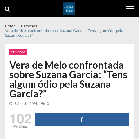
Skip
Skip
to
to
navigation
content
Home
Famosos
Vera de Melo confrontada sobre Suzana Garcia: “Tens algum ódio pela
Suzana Garcia?”
FAMOSOS
Vera de Melo confrontada
sobre Suzana Garcia: “Tens
algum ódio pela Suzana
Garcia?”
8 Agosto, 2024
0
102
Partilhas