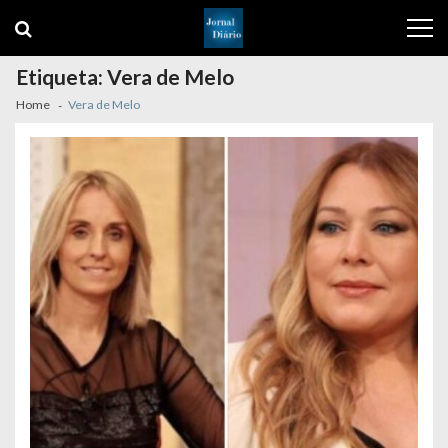
Skip
Skip
to
to
navigation
content
Etiqueta:
Vera de Melo
Home
Vera de Melo