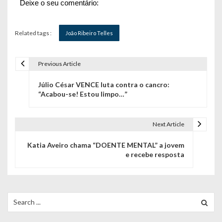
Deixe o seu comentário:
Related tags :
João Ribeiro Telles
Previous Article
N
Júlio César VENCE luta contra o cancro:
a
“Acabou-se! Estou limpo…”
v
e
Next Article
g
Katia Aveiro chama “DOENTE MENTAL” a jovem
e recebe resposta
a
ç
ã
Search
for:
o