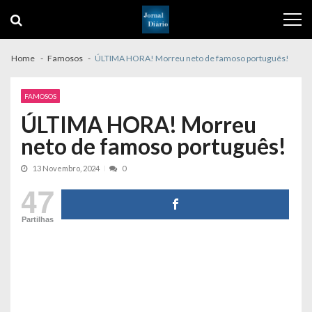
Skip
Skip
to
to
navigation
content
Home
Famosos
ÚLTIMA HORA! Morreu neto de famoso português!
FAMOSOS
ÚLTIMA HORA! Morreu
neto de famoso português!
13 Novembro, 2024
0
47
Partilhas