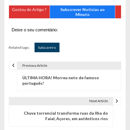
Gostou do Artigo ?
Subscrever Notícias ao
Minuto
Deixe o seu comentário:
Related tags :
katia aveiro
Previous Article
N
ÚLTIMA HORA! Morreu neto de famoso
a
português!
v
e
Next Article
g
Chuva torrencial transforma ruas da Ilha do
Faial, Açores, em autênticos rios
a