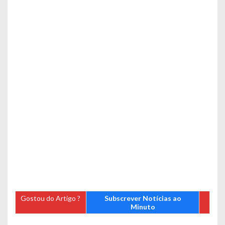
Gostou do Artigo ?
Subscrever Notícias ao
Minuto