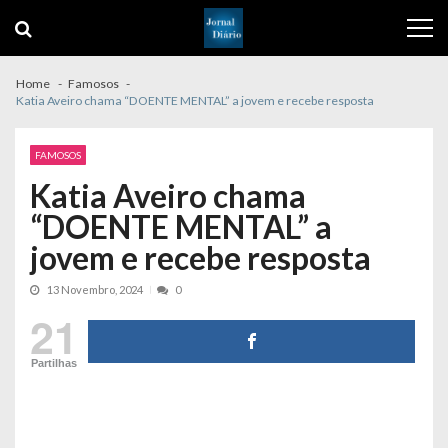
Skip
Skip
to
to
navigation
content
Home
Famosos
Katia Aveiro chama “DOENTE MENTAL” a jovem e recebe resposta
FAMOSOS
Katia Aveiro chama
“DOENTE MENTAL” a
jovem e recebe resposta
13 Novembro, 2024
0
21
Partilhas