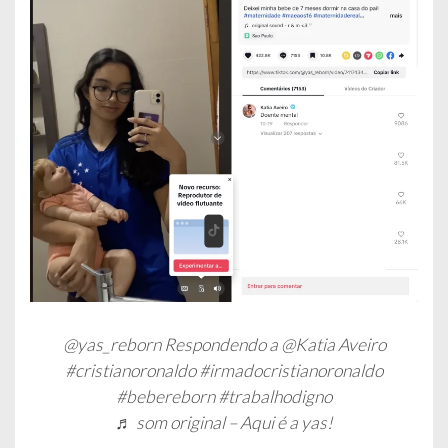
@yas_reborn
Respondendo a @Katia Aveiro
#cristianoronaldo
#irmadocristianoronaldo
#bebereborn
#trabalhodigno
♬ som original – Aqui é a yas!