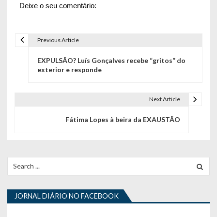
Deixe o seu comentário:
Previous Article
N
EXPULSÃO? Luís Gonçalves recebe “gritos” do
a
exterior e responde
v
e
Next Article
g
Fátima Lopes à beira da EXAUSTÃO
a
ç
Search
ã
for:
o
JORNAL DIÁRIO NO FACEBOOK
d