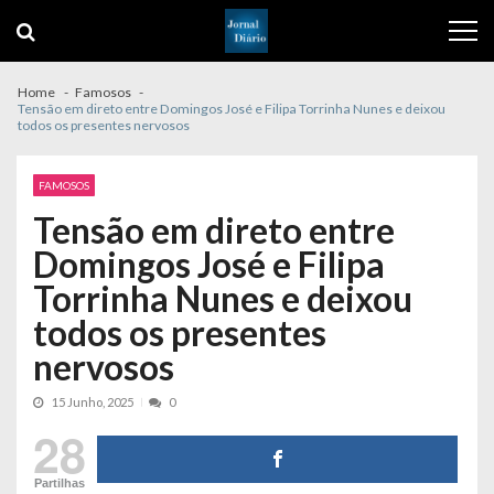
Skip
Skip
to
to
navigation
content
Home
Famosos
Tensão em direto entre Domingos José e Filipa Torrinha Nunes e deixou
todos os presentes nervosos
FAMOSOS
Tensão em direto entre
Domingos José e Filipa
Torrinha Nunes e deixou
todos os presentes
nervosos
15 Junho, 2025
0
28
Partilhas