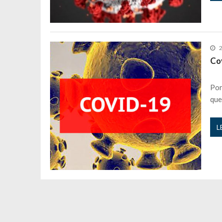
2
Cov
Por
que
L