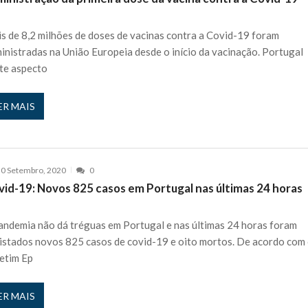
re o “Secret Story 10”
27 JANEIRO, 2026
oltou a seguir” João Félix no Instagram...
s de 8,2 milhões de doses de vacinas contra a Covid-19 foram
27 JANEIRO, 2026
inistradas na União Europeia desde o início da vacinação. Portugal
ão sobre atraso menstrual
27 JANEIRO, 2026
te aspecto
 de Cândido Pereira como comentador
27 JANEIRO, 2026
ávida cinco vezes e “Perdi todos…”
27 JANEIRO, 2026
ER MAIS
 nos is’: “Ficou chateado comigo?”
27 JANEIRO, 2026
e exercício
27 JANEIRO, 2026
rutor e é apanhado
27 JANEIRO, 2026
0 Setembro, 2020
0
e Cláudio Ramos: “É um atentado…”
25 JANEIRO, 2026
vid-19: Novos 825 casos em Portugal nas últimas 24 horas
ós entrevista polémica a Flávio Furtado...
25 JANEIRO, 2026
o homem que pegou fogo à estátua de Cristiano R...
25 JANEIRO, 2026
andemia não dá tréguas em Portugal e nas últimas 24 horas foram
istados novos 825 casos de covid-19 e oito mortos. De acordo com
 hilariante
24 JANEIRO, 2026
etim Ep
ue eu tinha namorada!”
24 MARÇO, 2026
o do instrutor Paulo Andrade da 1ª Companhia!...
30 JANEIRO, 2026
ER MAIS
a de 400 euros POR DIA enquanto comentador na TVI
30 JANEIRO, 2026