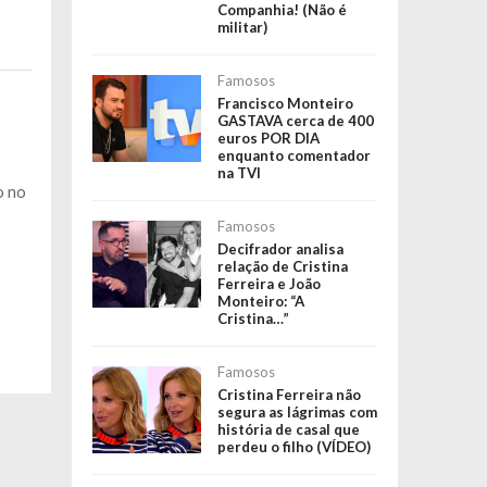
Companhia! (Não é
militar)
Famosos
Francisco Monteiro
GASTAVA cerca de 400
euros POR DIA
enquanto comentador
na TVI
o no
Famosos
Decifrador analisa
relação de Cristina
Ferreira e João
Monteiro: “A
Cristina…”
Famosos
Cristina Ferreira não
segura as lágrimas com
história de casal que
perdeu o filho (VÍDEO)