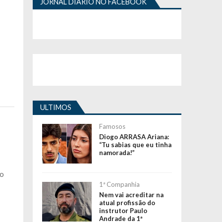
JORNAL DIÁRIO NO FACEBOOK
ULTIMOS
Famosos
Diogo ARRASA Ariana:
“Tu sabias que eu tinha
namorada!”
 o
1ª Companhia
Nem vai acreditar na
atual profissão do
instrutor Paulo
Andrade da 1ª