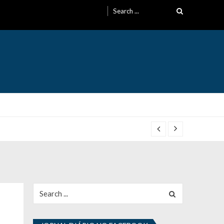
Search
for:
Search
for: