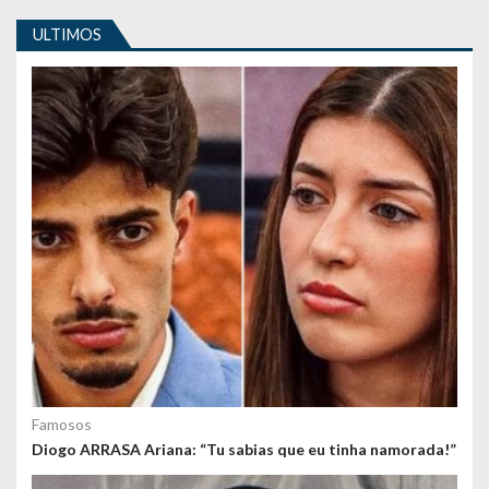
i
ULTIMOS
g
o
s
Famosos
Diogo ARRASA Ariana: “Tu sabias que eu tinha namorada!”