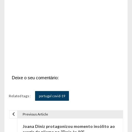
Deixe o seu comentário:
Related tags :
portugal covid-19
Previous Article
N
Joana Diniz protagonizou momento insólito ao
a
surgir de pijama no “Dois às 10”