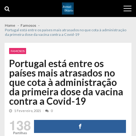
Skip
Skip
to
to
navigation
content
Home
Famosos
Portugal está entre os países mais atrasados no que cota à administração
da primeira dose da vacina contra a Covid-19
FAMOSOS
Portugal está entre os
países mais atrasados no
que cota à administração
da primeira dose da vacina
contra a Covid-19
1 Fevereiro, 2021
0
138
Partilhas