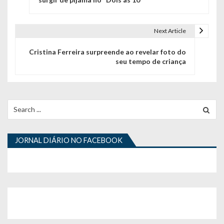
v
e
Next Article
g
Cristina Ferreira surpreende ao revelar foto do
seu tempo de criança
a
ç
ã
Search
for:
o
d
JORNAL DIÁRIO NO FACEBOOK
e
a
r
t