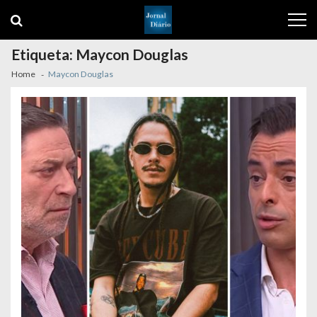
Skip
Skip
to
to
navigation
content
Etiqueta:
Maycon Douglas
Home
Maycon Douglas