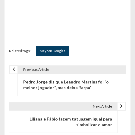
Related tags :
Maycon Douglas
Previous Article
N
Pedro Jorge diz que Leandro Martins foi “o
a
melhor jogador”, mas deixa ‘farpa’
v
e
Next Article
g
Liliana e Fábio fazem tatuagem igual para
simbolizar o amor
a