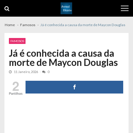
Skip
Skip
to
to
navigation
content
Home
Famosos
Já é conhecida a causa da morte de Maycon Douglas
FAMOSOS
Já é conhecida a causa da
morte de Maycon Douglas
11 Janeiro, 2026
0
2
Partilhas