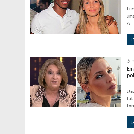
Maria Botelho Moniz coloca ‘pontos
Luc
Sara Santos fica em “pânico” durant
uma
A
Filipe Delgado volta a imitar o inst
Gonçalo Quinaz CRITICA “dança” d
L
Catarina Miranda revela “cachet” ap
PSP já tomou medidas em relação a
Inês e Dylan divertem fãs com vídeo
2
Em
Diogo ARRASA Ariana: “Tu sabias q
po
Nem vai acreditar na atual profissã
Francisco Monteiro GASTAVA cerc
Uma
fal
fo
L