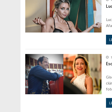
Luc
Luc
Afa
L
1
Es
Gis
ciú
fot
L