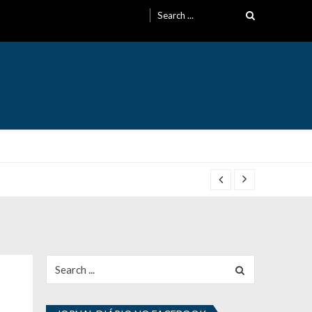
Search
for:
Search
for: