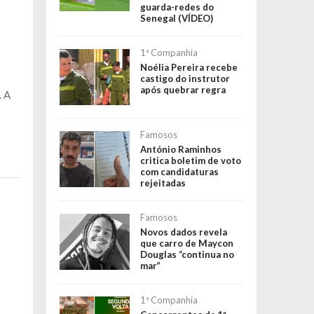
guarda-redes do
Senegal (VÍDEO)
1ª Companhia
Noélia Pereira recebe
castigo do instrutor
após quebrar regra
. A
Famosos
António Raminhos
critica boletim de voto
com candidaturas
rejeitadas
Famosos
Novos dados revela
que carro de Maycon
Douglas “continua no
mar”
1ª Companhia