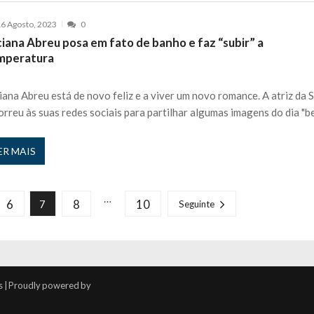
6 Agosto, 2023
0
iana Abreu posa em fato de banho e faz “subir” a
mperatura
iana Abreu está de novo feliz e a viver um novo romance. A atriz da 
orreu às suas redes sociais para partilhar algumas imagens do dia "b
ER MAIS
…
6
8
10
7
Seguinte
s | Proudly powered by