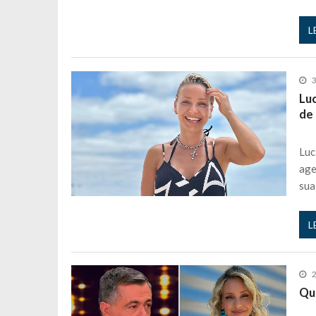
L
3
Lu
de
Luc
age
sua
L
2
Qu