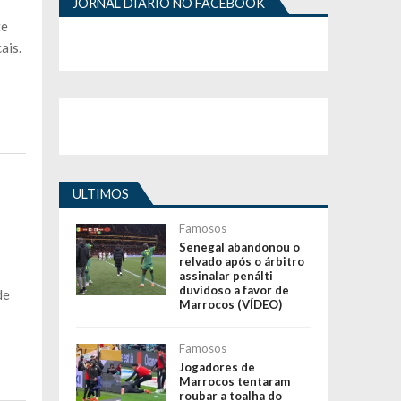
JORNAL DIÁRIO NO FACEBOOK
te
ais.
ULTIMOS
Famosos
Senegal abandonou o
relvado após o árbitro
assinalar penálti
duvidoso a favor de
de
Marrocos (VÍDEO)
Famosos
Jogadores de
Marrocos tentaram
roubar a toalha do