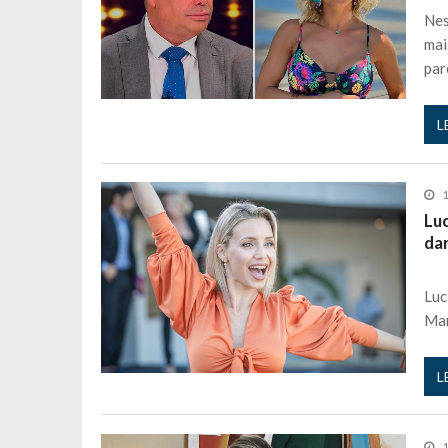
Nes
mai
par
L
1
Lu
da
Luc
Man
L
1