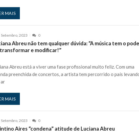
ER MAIS
 Setembro, 2023
0
ciana Abreu não tem qualquer dúvida: “A música tem o pod
 transformar e modificar!”
iana Abreu está a viver uma fase profissional muito feliz. Com uma
nda preenchida de concertos, a artista tem percorrido o país levand
 ar
ER MAIS
 Setembro, 2023
0
intino Aires “condena” atitude de Luciana Abreu