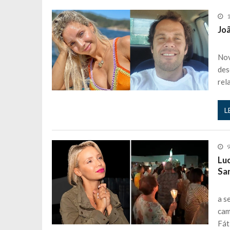
1
Jo
Nov
des
rel
L
9
Lu
San
a s
cam
Fát