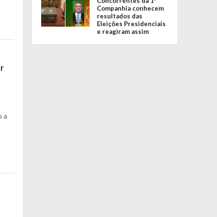
Concorrentes da 1ª
Companhia conhecem
resultados das
Eleições Presidenciais
e reagiram assim
er
o a