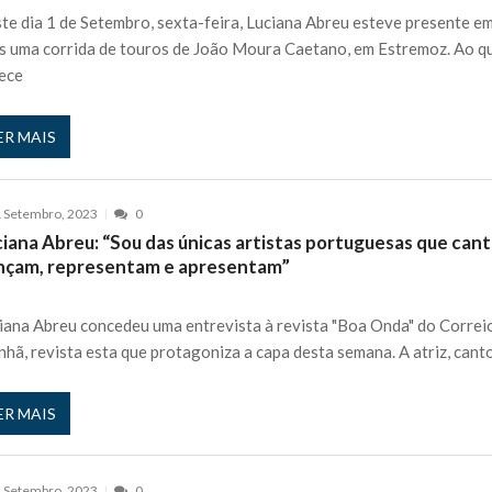
te dia 1 de Setembro, sexta-feira, Luciana Abreu esteve presente e
s uma corrida de touros de João Moura Caetano, em Estremoz. Ao q
ece
ER MAIS
 Setembro, 2023
0
ciana Abreu: “Sou das únicas artistas portuguesas que can
nçam, representam e apresentam”
iana Abreu concedeu uma entrevista à revista "Boa Onda" do Correi
hã, revista esta que protagoniza a capa desta semana. A atriz, cant
ER MAIS
 Setembro, 2023
0