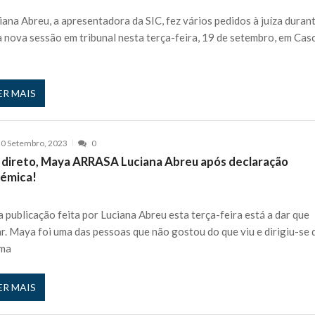
 nos is’: “Ficou chateado comigo?”
27 JANEIRO, 2026
iana Abreu, a apresentadora da SIC, fez vários pedidos à juíza duran
e exercício
 nova sessão em tribunal nesta terça-feira, 19 de setembro, em Casc
27 JANEIRO, 2026
rutor e é apanhado
27 JANEIRO, 2026
e Cláudio Ramos: “É um atentado…”
25 JANEIRO, 2026
ER MAIS
ós entrevista polémica a Flávio Furtado...
25 JANEIRO, 2026
o homem que pegou fogo à estátua de Cristiano R...
25 JANEIRO, 2026
 hilariante
24 JANEIRO, 2026
0 Setembro, 2023
0
 direto, Maya ARRASA Luciana Abreu após declaração
ue eu tinha namorada!”
24 MARÇO, 2026
lémica!
o do instrutor Paulo Andrade da 1ª Companhia!...
30 JANEIRO, 2026
a de 400 euros POR DIA enquanto comentador na TVI
30 JANEIRO, 2026
 publicação feita por Luciana Abreu esta terça-feira está a dar que
ar. Maya foi uma das pessoas que não gostou do que viu e dirigiu-se 
rma
ER MAIS