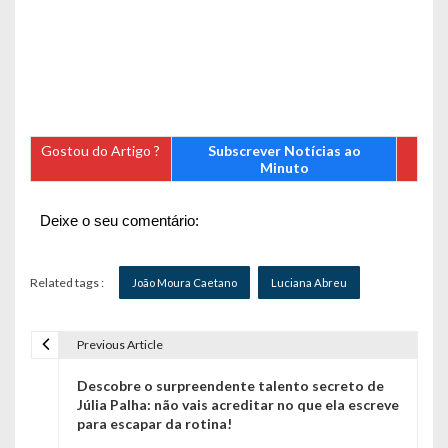
Gostou do Artigo ?
Subscrever Notícias ao
Minuto
Deixe o seu comentário:
Related tags :
João Moura Caetano
Luciana Abreu
Previous Article
N
Descobre o surpreendente talento secreto de
a
Júlia Palha: não vais acreditar no que ela escreve
para escapar da rotina!
v