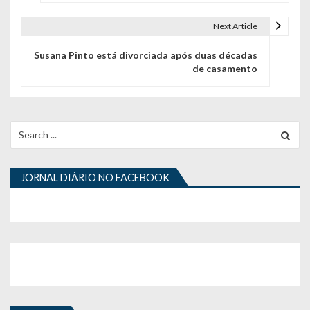
e
Next Article
g
Susana Pinto está divorciada após duas décadas
a
de casamento
ç
ã
Search
o
for:
d
JORNAL DIÁRIO NO FACEBOOK
e
a
r
t
i