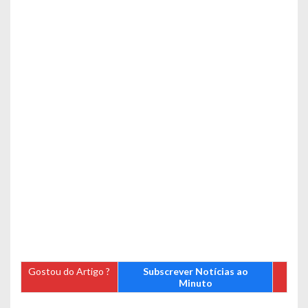
Gostou do Artigo ?
Subscrever Notícias ao
Minuto