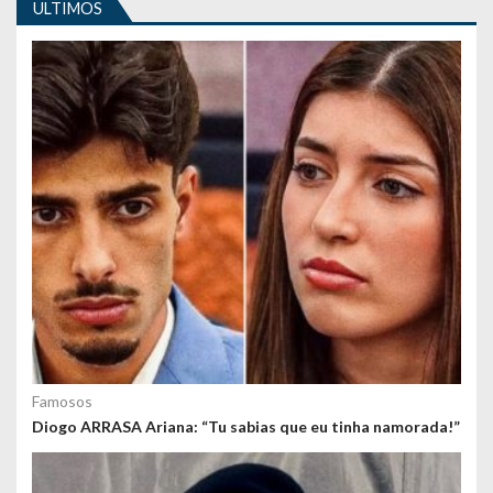
g
ULTIMOS
o
s
Famosos
Diogo ARRASA Ariana: “Tu sabias que eu tinha namorada!”