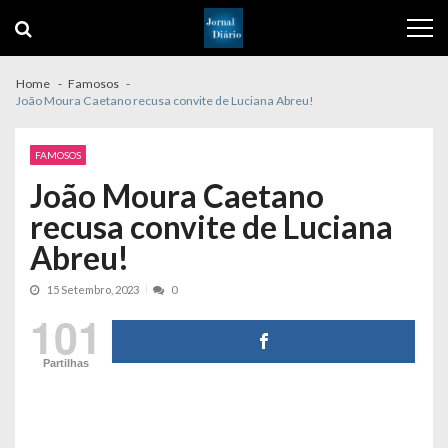
Skip
Skip
to
to
navigation
content
Home
Famosos
João Moura Caetano recusa convite de Luciana Abreu!
FAMOSOS
João Moura Caetano
recusa convite de Luciana
Abreu!
15 Setembro, 2023
0
101
Partilhas