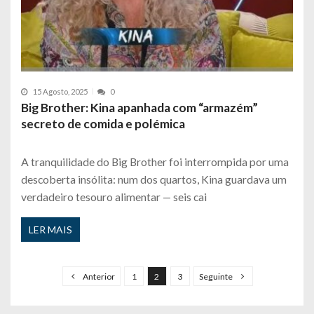
15 Agosto, 2025
0
Big Brother: Kina apanhada com “armazém”
secreto de comida e polémica
A tranquilidade do Big Brother foi interrompida por uma
descoberta insólita: num dos quartos, Kina guardava um
verdadeiro tesouro alimentar — seis cai
LER MAIS
P
a
Anterior
1
2
3
Seguinte
g
i