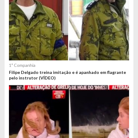
o
s
1ª Companhia
Filipe Delgado treina imitação e é apanhado em flagrante
pelo instrutor (VÍDEO)