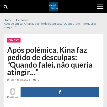
Skip
Skip
to
to
navigation
content
Home
Famosos
Após polémica, Kina faz pedido de desculpas: “Quando falei, não queria
atingir…”
FAMOSOS
Após polémica, Kina faz
pedido de desculpas:
“Quando falei, não queria
atingir…”
26 Agosto, 2025
0
0
Partilhas