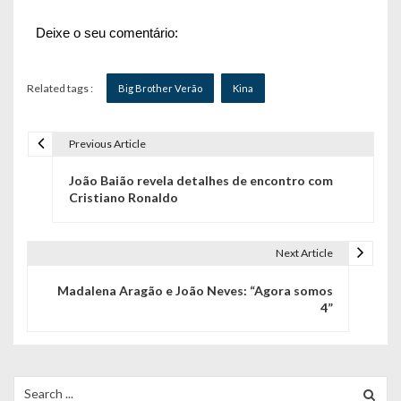
Deixe o seu comentário:
Related tags :
Big Brother Verão
Kina
Previous Article
N
João Baião revela detalhes de encontro com
a
Cristiano Ronaldo
v
e
Next Article
g
Madalena Aragão e João Neves: “Agora somos
4”
a
ç
ã
Search
for: