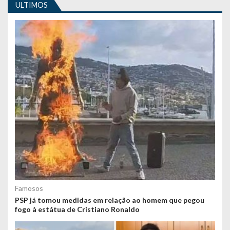
ULTIMOS
t
e
ú
d
o
s
Famosos
PSP já tomou medidas em relação ao homem que pegou
fogo à estátua de Cristiano Ronaldo