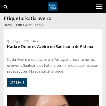
Skip
Skip
to
to
navigation
content
Etiqueta:
katia aveiro
Home
katia aveiro
Page 4
11 Agosto, 2024
0
Katia e Dolores Aveiro no Santuário de Fátima
Katia Aveiro encontra-se em Portugal e, recentemente,
esteve no Santuário de Fátima, partilhando tudo nas suas
redes sociais. Na sua partilha, pode
LER MAIS