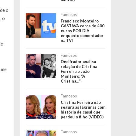
nde o
Famosos
, o
Francisco Monteiro
GASTAVA cerca de 400
euros POR DIA
enquanto comentador
na TVI
de
Famosos
Decifrador analisa
relação de Cristina
 me
Ferreira e João
Monteiro: “A
Cristina…”
Famosos
Cristina Ferreira não
segura as lágrimas com
história de casal que
perdeu o filho (VÍDEO)
Famosos