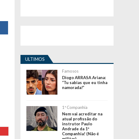
ULTIMOS
Famosos
Diogo ARRASA Ariana:
“Tu sabias que eu tinha
namorada!”
1ª Companhia
Nem vai acreditar na
atual profissão do
instrutor Paulo
Andrade da 1ª
Companhia! (Não é
militar)