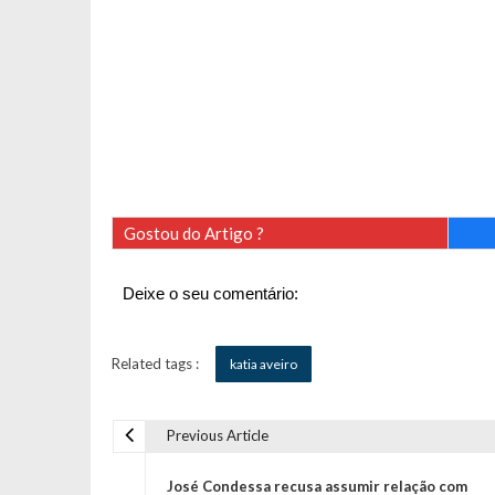
Gostou do Artigo ?
Deixe o seu comentário:
Related tags :
katia aveiro
Previous Article
N
José Condessa recusa assumir relação com