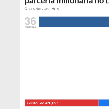
parceria milionária no 
Tânia Laranjo protagoniza novo mo
16 Junho, 2024
0
Cristina Ferreira faz aviso sério sob
36
Aproximação? Margarida Corceiro “v
Grávida? Noélia Pereira faz revelaç
Partilhas
Catarina Miranda critica trabalho
Andrea Soares revela que esteve gr
Maria Botelho Moniz coloca ‘pontos
Sara Santos fica em “pânico” durant
Filipe Delgado volta a imitar o inst
Gonçalo Quinaz CRITICA “dança” d
Catarina Miranda revela “cachet” ap
PSP já tomou medidas em relação a
Inês e Dylan divertem fãs com vídeo
Diogo ARRASA Ariana: “Tu sabias q
Gostou do Artigo ?
Nem vai acreditar na atual profissã