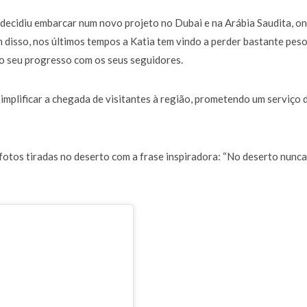
a de 400 euros POR DIA enquanto comentador na TVI
30 JANEIRO, 2026
, decidiu embarcar num novo projeto no Dubai e na Arábia Saudita, o
m disso, nos últimos tempos a Katia tem vindo a perder bastante peso
 o seu progresso com os seus seguidores.
simplificar a chegada de visitantes à região, prometendo um serviço 
fotos tiradas no deserto com a frase inspiradora:
“No deserto nunca