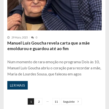
29 Maio, 2025
0
Manuel Luís Goucha revela carta que a mãe
emoldurou e guardou até ao fim
Num momento de rara emoção no programa Dois às 10,
Manuel Luís Goucha abriu o coração para recordar a mãe,
Maria de Lourdes Sousa, que faleceu em agos
LER MAIS
P
a
…
1
2
11
Seguinte
g