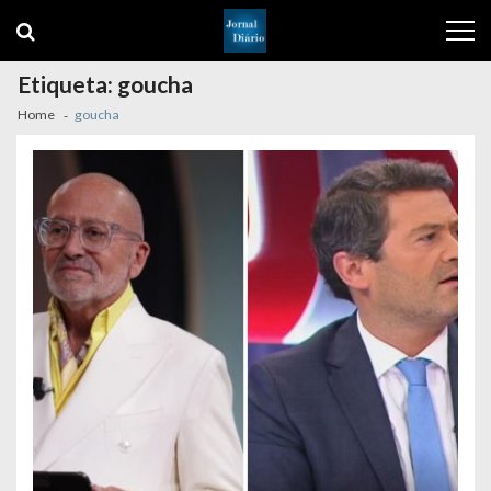
Skip
Skip
to
to
navigation
content
Etiqueta:
goucha
Home
goucha