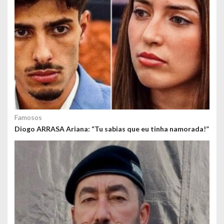
d
o
s
Famosos
Diogo ARRASA Ariana: “Tu sabias que eu tinha namorada!”