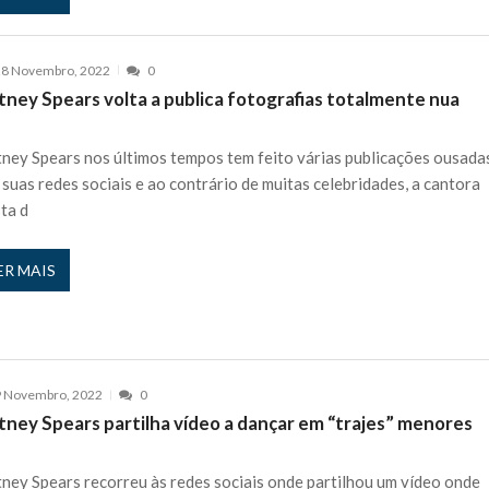
28 Novembro, 2022
0
tney Spears volta a publica fotografias totalmente nua
tney Spears nos últimos tempos tem feito várias publicações ousada
 suas redes sociais e ao contrário de muitas celebridades, a cantora
ta d
ER MAIS
9 Novembro, 2022
0
tney Spears partilha vídeo a dançar em “trajes” menores
tney Spears recorreu às redes sociais onde partilhou um vídeo onde