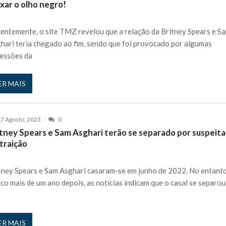
xar o olho negro!
entemente, o site TMZ revelou que a relação da Britney Spears e S
hari teria chegado ao fim, sendo que foi provocado por algumas
essões da
ER MAIS
7 Agosto, 2023
0
itney Spears e Sam Asghari terão se separado por suspeita
traição
tney Spears e Sam Asghari casaram-se em junho de 2022. No entanto
co mais de um ano depois, as notícias indicam que o casal se separou
ER MAIS