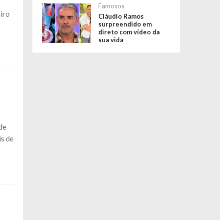
Famosos
iro
Cláudio Ramos
surpreendido em
direto com vídeo da
sua vida
de
is de