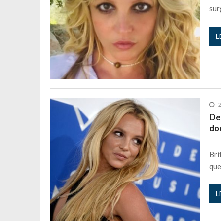
sur
L
2
Dep
doc
Bri
que
L