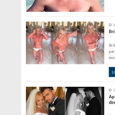
2
Bri
Bri
par
mos
L
2
Apó
din