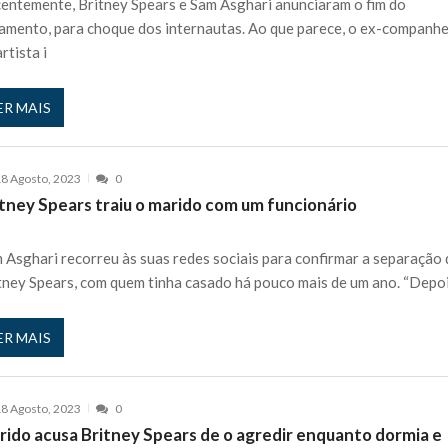
entemente, Britney Spears e Sam Asghari anunciaram o fim do
amento, para choque dos internautas. Ao que parece, o ex-companhe
rtista i
ER MAIS
8 Agosto, 2023
0
itney Spears traiu o marido com um funcionário
 Asghari recorreu às suas redes sociais para confirmar a separação 
tney Spears, com quem tinha casado há pouco mais de um ano. “Depo
ER MAIS
8 Agosto, 2023
0
rido acusa Britney Spears de o agredir enquanto dormia e