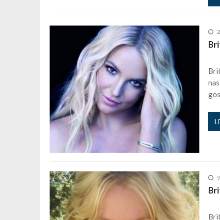
Bri
Bri
nas
gos
L
Bri
Bri