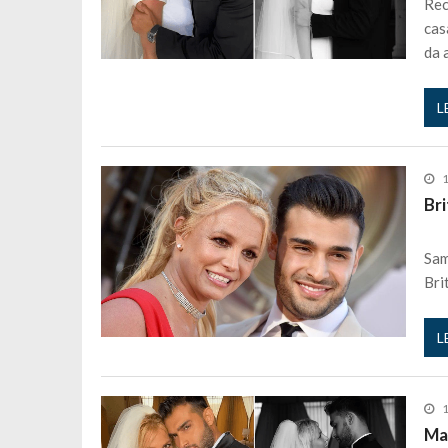
Rec
cas
da a
L
1
Br
Sam
Bri
L
1
Ma