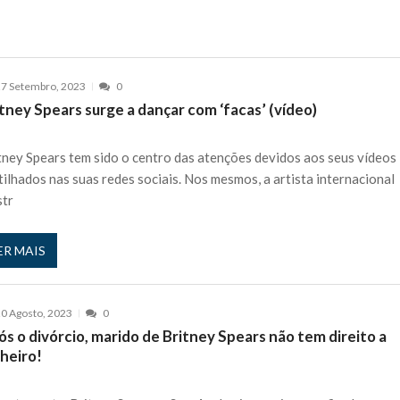
7 Setembro, 2023
0
tney Spears surge a dançar com ‘facas’ (vídeo)
tney Spears tem sido o centro das atenções devidos aos seus vídeos
tilhados nas suas redes sociais. Nos mesmos, a artista internacional
tr
ER MAIS
0 Agosto, 2023
0
s o divórcio, marido de Britney Spears não tem direito a
heiro!