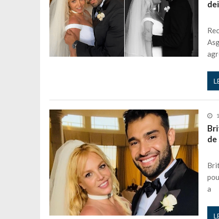
dei
Rec
Asg
agr
L
1
Br
de 
Bri
pou
a
L