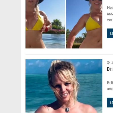
Sara Santos fica em “pânico” durant
Nes
Filipe Delgado volta a imitar o inst
ous
ver
Gonçalo Quinaz CRITICA “dança” d
Catarina Miranda revela “cachet” ap
L
PSP já tomou medidas em relação a
Inês e Dylan divertem fãs com vídeo
Diogo ARRASA Ariana: “Tu sabias q
Nem vai acreditar na atual profissã
2
Francisco Monteiro GASTAVA cerc
Br
Bri
uma
L