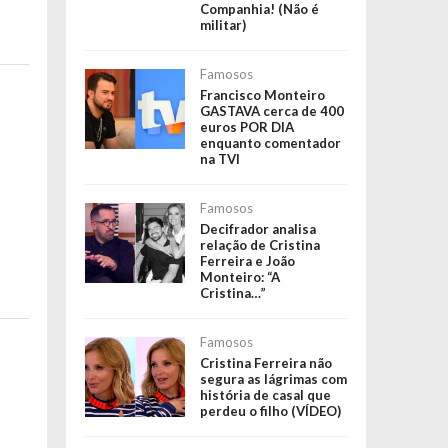
Companhia! (Não é
militar)
Famosos
Francisco Monteiro
GASTAVA cerca de 400
euros POR DIA
enquanto comentador
na TVI
Famosos
Decifrador analisa
relação de Cristina
Ferreira e João
Monteiro: “A
Cristina…”
Famosos
Cristina Ferreira não
segura as lágrimas com
história de casal que
perdeu o filho (VÍDEO)