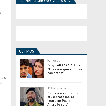
JORNAL DIÁRIO NO FACEBOOK
s
ULTIMOS
Famosos
Diogo ARRASA Ariana:
“Tu sabias que eu tinha
namorada!”
mais
et
1ª Companhia
Nem vai acreditar na
atual profissão do
instrutor Paulo
Andrade da 1ª