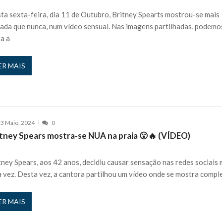
e exercício
27 JANEIRO, 2026
ta sexta-feira, dia 11 de Outubro, Britney Spearts mostrou-se mais
rutor e é apanhado
ada que nunca, num vídeo sensual. Nas imagens partilhadas, podemo
27 JANEIRO, 2026
 a a
e Cláudio Ramos: “É um atentado…”
25 JANEIRO, 2026
ós entrevista polémica a Flávio Furtado...
25 JANEIRO, 2026
ER MAIS
o homem que pegou fogo à estátua de Cristiano R...
25 JANEIRO, 2026
 hilariante
24 JANEIRO, 2026
ue eu tinha namorada!”
24 MARÇO, 2026
o do instrutor Paulo Andrade da 1ª Companhia!...
30 JANEIRO, 2026
3 Maio, 2024
0
a de 400 euros POR DIA enquanto comentador na TVI
30 JANEIRO, 2026
itney Spears mostra-se NUA na praia 😮🔥 (VÍDEO)
tney Spears, aos 42 anos, decidiu causar sensação nas redes sociais 
 vez. Desta vez, a cantora partilhou um vídeo onde se mostra compl
ER MAIS