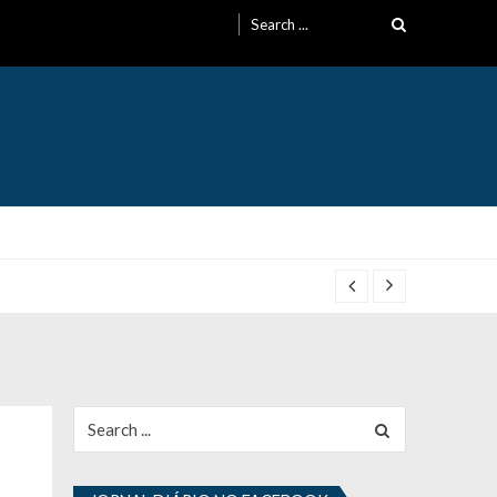
Search
for:
Search
for: