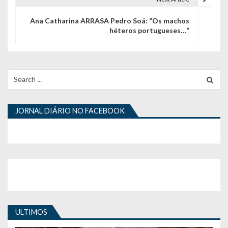
e
g
Ana Catharina ARRASA Pedro Soá: “Os machos
héteros portugueses…”
a
ç
ã
Search
for:
o
d
JORNAL DIÁRIO NO FACEBOOK
e
a
r
t
i
ULTIMOS
g