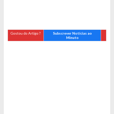
Gostou do Artigo ?
Subscrever Notícias ao
Minuto