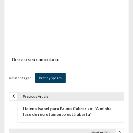
Deixe o seu comentário:
Related tags :
britney spears
Previous Article
N
Helena Isabel para Bruno Cabrerizo: “A minha
a
fase de recrutamento está aberta”
v
Next Article