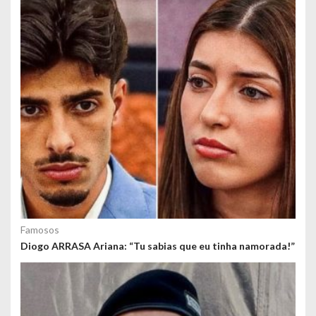
o
s
Famosos
Diogo ARRASA Ariana: “Tu sabias que eu tinha namorada!”