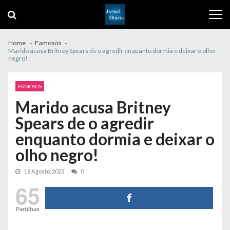
Skip
Skip
to
to
navigation
content
Home
Famosos
Marido acusa Britney Spears de o agredir enquanto dormia e deixar o olho
negro!
FAMOSOS
Marido acusa Britney
Spears de o agredir
enquanto dormia e deixar o
olho negro!
18 Agosto, 2023
0
65
Partilhas