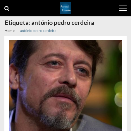
Skip
Skip
to
to
navigation
content
Etiqueta:
antónio pedro cerdeira
Home
antónio pedro cerdeira