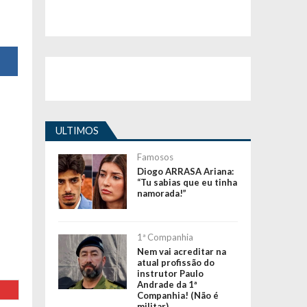
ULTIMOS
Famosos
Diogo ARRASA Ariana:
“Tu sabias que eu tinha
namorada!”
1ª Companhia
Nem vai acreditar na
atual profissão do
instrutor Paulo
Andrade da 1ª
Companhia! (Não é
militar)