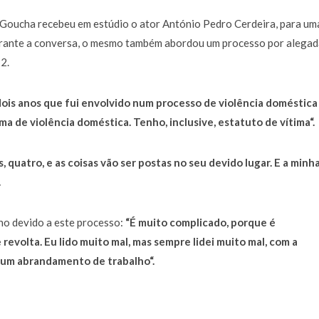
a de 400 euros POR DIA enquanto comentador na TVI
30 JANEIRO, 2026
s Goucha recebeu em estúdio o ator António Pedro Cerdeira, para um
 Durante a conversa, o mesmo também abordou um processo por alegad
2.
dois anos que fui envolvido num processo de violência doméstica
ma de violência doméstica. Tenho, inclusive, estatuto de vítima
“.
, quatro, e as coisas vão ser postas no seu devido lugar. E a minh
.
ho devido a este processo:
“
É muito complicado, porque é
volta. Eu lido muito mal, mas sempre lidei muito mal, com a
algum abrandamento de trabalho
“.