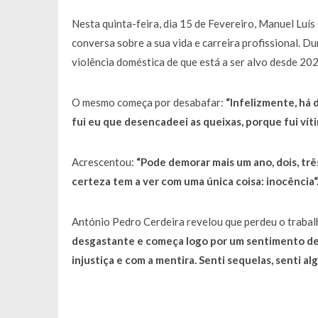
Francisco Monteiro GASTAVA cerc
Nesta quinta-feira, dia 15 de Fevereiro, Manuel Luí
conversa sobre a sua vida e carreira profissional.
violência doméstica de que está a ser alvo desde 202
O mesmo começa por desabafar:
“
Infelizmente, há 
fui eu que desencadeei as queixas, porque fui víti
Acrescentou:
“
Pode demorar mais um ano, dois, três
certeza tem a ver com uma única coisa: inocência
“
António Pedro Cerdeira revelou que perdeu o trabal
desgastante e começa logo por um sentimento de re
injustiça e com a mentira. Senti sequelas, senti 