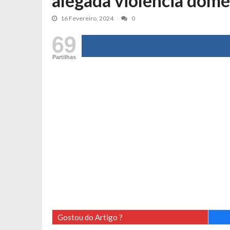
alegada violência domé
Tânia Laranjo protagoniza novo mo
16 Fevereiro, 2024
0
Cristina Ferreira faz aviso sério sob
69
Aproximação? Margarida Corceiro “v
Grávida? Noélia Pereira faz revelaç
Partilhas
Catarina Miranda critica trabalho
Andrea Soares revela que esteve gr
Maria Botelho Moniz coloca ‘pontos
Sara Santos fica em “pânico” durant
Filipe Delgado volta a imitar o inst
Gonçalo Quinaz CRITICA “dança” d
Catarina Miranda revela “cachet” ap
PSP já tomou medidas em relação a
Inês e Dylan divertem fãs com vídeo
Diogo ARRASA Ariana: “Tu sabias q
Gostou do Artigo ?
Nem vai acreditar na atual profissã