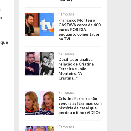
a
Famosos
a
Francisco Monteiro
GASTAVA cerca de 400
euros POR DIA
enquanto comentador
na TVI
 que
Famosos
Decifrador analisa
relação de Cristina
a
Ferreira e João
Monteiro: “A
Cristina…”
Famosos
Cristina Ferreira não
segura as lágrimas com
história de casal que
perdeu o filho (VÍDEO)
Famosos