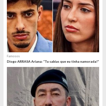
d
o
s
Famosos
Diogo ARRASA Ariana: “Tu sabias que eu tinha namorada!”