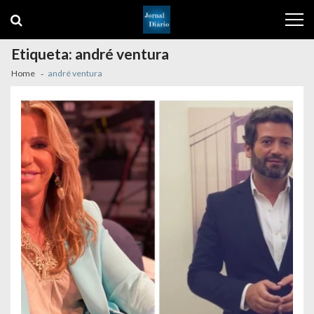
Skip
Skip
to
to
navigation
content
Etiqueta:
andré ventura
Home
andré ventura