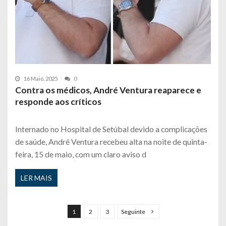
16 Maio, 2025
0
Contra os médicos, André Ventura reaparece e
responde aos críticos
Internado no Hospital de Setúbal devido a complicações
de saúde, André Ventura recebeu alta na noite de quinta-
feira, 15 de maio, com um claro aviso d
LER MAIS
P
a
1
2
3
Seguinte
g