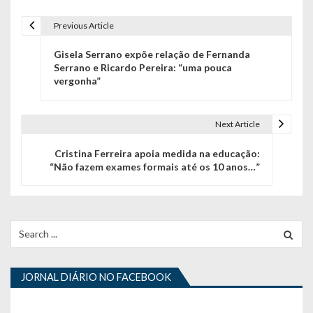
Previous Article
N
Gisela Serrano expõe relação de Fernanda
a
Serrano e Ricardo Pereira: “uma pouca
vergonha”
v
e
Next Article
g
Cristina Ferreira apoia medida na educação:
a
“Não fazem exames formais até os 10 anos…”
ç
ã
Search
o
for:
d
JORNAL DIÁRIO NO FACEBOOK
e