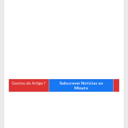
Gostou do Artigo ?
Subscrever Notícias ao
Minuto