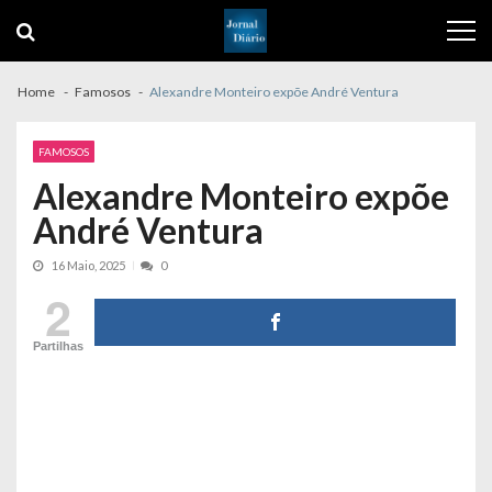
Skip
Skip
to
to
navigation
content
Home
Famosos
Alexandre Monteiro expõe André Ventura
FAMOSOS
Alexandre Monteiro expõe
André Ventura
16 Maio, 2025
0
2
Partilhas