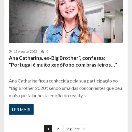
13 Agosto, 2023
0
Ana Catharina, ex-Big Brother”, confessa:
“Portugal é muito xenófobo com brasileiros…”
Ana Catharina ficou conhecida pela sua participação no
"Big Brother 2020", sendo uma das concorrentes que deu
mais que falar nesta edição do reality s
LER MAIS
P
a
1
2
Seguinte