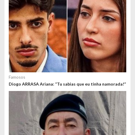
d
o
s
Famosos
Diogo ARRASA Ariana: “Tu sabias que eu tinha namorada!”