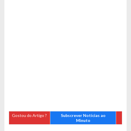
Gostou do Artigo ?
Subscrever Notícias ao
Minuto