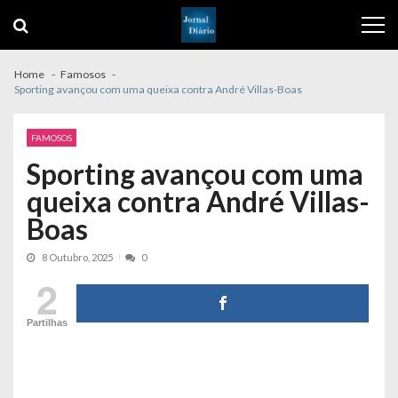
Skip
Skip
to
to
navigation
content
Home
Famosos
Sporting avançou com uma queixa contra André Villas-Boas
FAMOSOS
Sporting avançou com uma
queixa contra André Villas-
Boas
8 Outubro, 2025
0
2
Partilhas