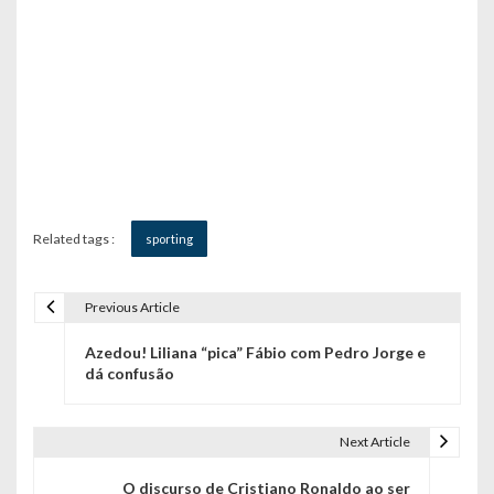
Related tags :
sporting
Previous Article
N
Azedou! Liliana “pica” Fábio com Pedro Jorge e
a
dá confusão
v
e
Next Article
g
O discurso de Cristiano Ronaldo ao ser