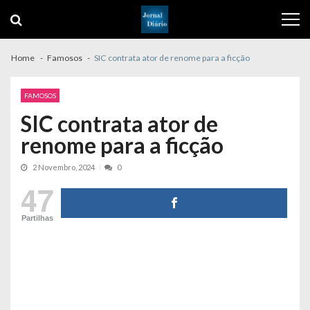
Skip
Skip
to
to
navigation
content
Home
Famosos
SIC contrata ator de renome para a ficção
FAMOSOS
SIC contrata ator de
renome para a ficção
2 Novembro, 2024
0
47
Partilhas