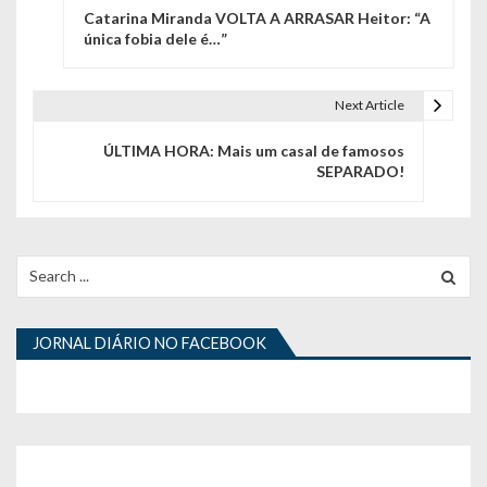
Catarina Miranda VOLTA A ARRASAR Heitor: “A
a
única fobia dele é…”
v
e
Next Article
g
ÚLTIMA HORA: Mais um casal de famosos
SEPARADO!
a
ç
ã
Search
for:
o
d
JORNAL DIÁRIO NO FACEBOOK
e
a
r