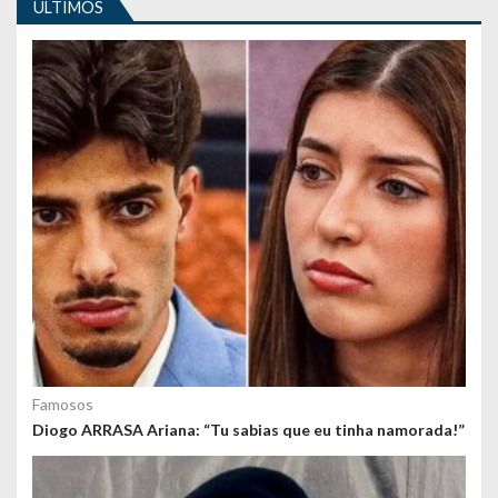
i
ULTIMOS
g
o
s
Famosos
Diogo ARRASA Ariana: “Tu sabias que eu tinha namorada!”