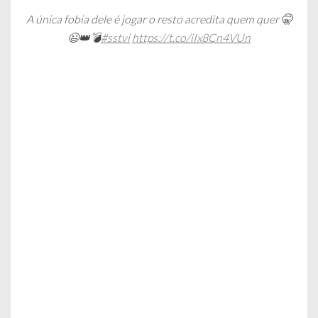
A única fobia dele é jogar o resto acredita quem quer 🤫
😉👑💣
#sstvi
https://t.co/iIx8Cn4VUn