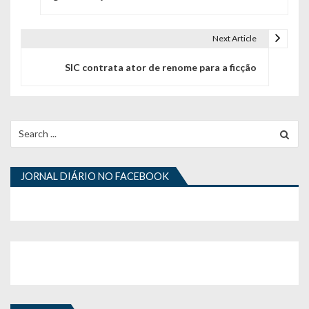
v
e
Next Article
g
SIC contrata ator de renome para a ficção
a
ç
Search
ã
for:
o
JORNAL DIÁRIO NO FACEBOOK
d
e
a
r
t