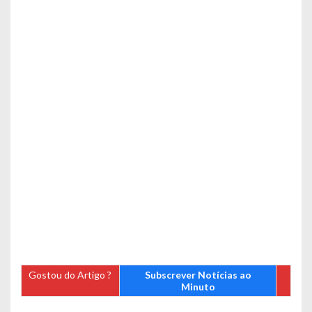
Gostou do Artigo ?
Subscrever Notícias ao
Minuto