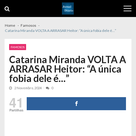
Skip
Skip
to
to
navigation
content
Home
Famosos
Catarina Miranda VOLTA A ARRASAR Heitor: “A única fobia dele é…”
FAMOSOS
Catarina Miranda VOLTA A
ARRASAR Heitor: “A única
fobia dele é…”
2 Novembro, 2024
0
41
Partilhas