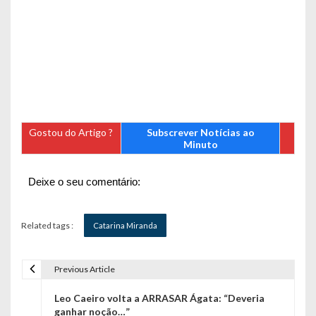
Gostou do Artigo ?
Subscrever Notícias ao
Minuto
Deixe o seu comentário:
Related tags :
Catarina Miranda
Previous Article
N
Leo Caeiro volta a ARRASAR Ágata: “Deveria
a
ganhar noção…”