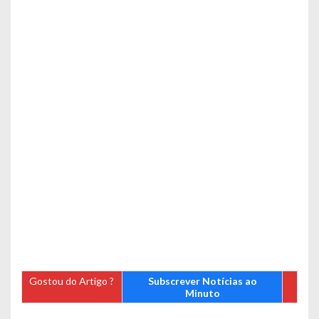
Gostou do Artigo ?
Subscrever Notícias ao
Minuto