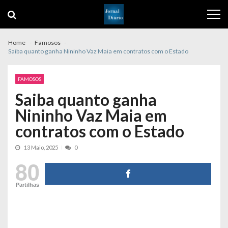
Skip
Skip
to
to
navigation
content
Home
Famosos
Saiba quanto ganha Nininho Vaz Maia em contratos com o Estado
FAMOSOS
Saiba quanto ganha
Nininho Vaz Maia em
contratos com o Estado
13 Maio, 2025
0
80
Partilhas