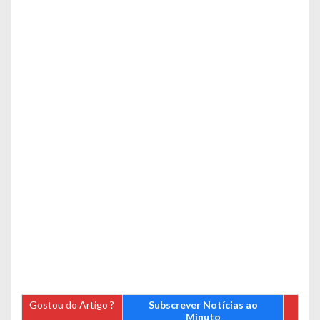
Gostou do Artigo ?
Subscrever Notícias ao
Minuto