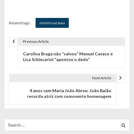
Related tags :
nininho vaz maia
Previous Article
N
Carolina Braga não “salvou” Manuel Cavaco e
a
Lisa Schincariol “apontou o dedo”
v
e
Next Article
g
4 anos sem Maria João Abreu: João Baião
recorda atriz com comovente homenagem
a
ç
ã
Search
for:
o