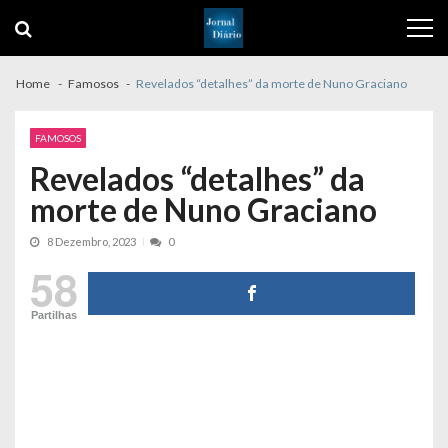
Skip
Skip
to
to
navigation
content
Home
Famosos
Revelados “detalhes” da morte de Nuno Graciano
FAMOSOS
Revelados “detalhes” da
morte de Nuno Graciano
8 Dezembro, 2023
0
58
Partilhas