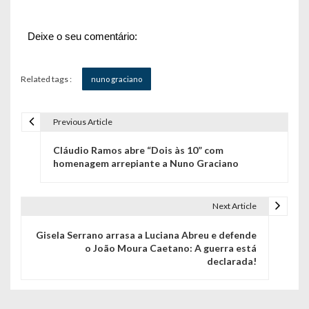
Deixe o seu comentário:
Related tags :
nuno graciano
Previous Article
N
Cláudio Ramos abre “Dois às 10” com
a
homenagem arrepiante a Nuno Graciano
v
e
Next Article
g
Gisela Serrano arrasa a Luciana Abreu e defende
o João Moura Caetano: A guerra está
a
declarada!
ç
ã