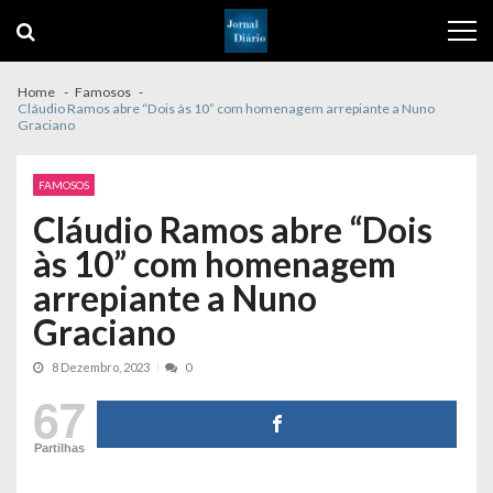
Skip
Skip
to
to
navigation
content
Home
Famosos
Cláudio Ramos abre “Dois às 10” com homenagem arrepiante a Nuno
Graciano
FAMOSOS
Cláudio Ramos abre “Dois
às 10” com homenagem
arrepiante a Nuno
Graciano
8 Dezembro, 2023
0
67
Partilhas