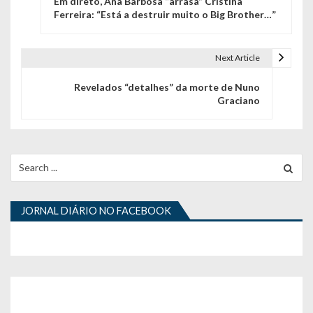
Em direto, Ana Barbosa “arrasa” Cristina
a
Ferreira: “Está a destruir muito o Big Brother…”
v
e
Next Article
g
Revelados “detalhes” da morte de Nuno
Graciano
a
ç
ã
Search
for:
o
d
JORNAL DIÁRIO NO FACEBOOK
e
a
r
t