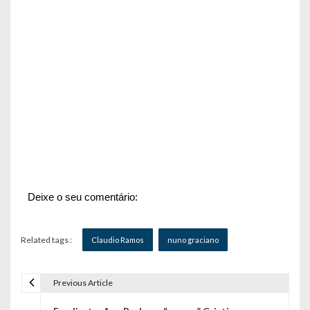
Deixe o seu comentário:
Related tags :
Claudio Ramos
nuno graciano
Previous Article
N