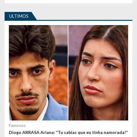
i
ULTIMOS
g
o
s
Famosos
Diogo ARRASA Ariana: “Tu sabias que eu tinha namorada!”