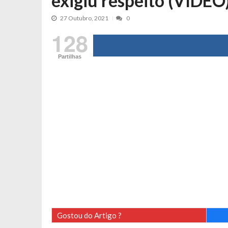
exigiu respeito (VÍDEO
Tânia Laranjo protagoniza novo mo
27 Outubro, 2021
0
Cristina Ferreira faz aviso sério sob
128
Aproximação? Margarida Corceiro “v
Grávida? Noélia Pereira faz revelaç
Partilhas
Catarina Miranda critica trabalho
Andrea Soares revela que esteve gr
Maria Botelho Moniz coloca ‘pontos
Sara Santos fica em “pânico” durant
Filipe Delgado volta a imitar o inst
Gonçalo Quinaz CRITICA “dança” d
Catarina Miranda revela “cachet” ap
PSP já tomou medidas em relação a
Inês e Dylan divertem fãs com vídeo
Diogo ARRASA Ariana: “Tu sabias q
Gostou do Artigo ?
Nem vai acreditar na atual profissã