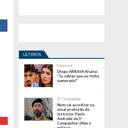
ULTIMOS
Famosos
Diogo ARRASA Ariana:
“Tu sabias que eu tinha
namorada!”
1ª Companhia
Nem vai acreditar na
atual profissão do
instrutor Paulo
Andrade da 1ª
Companhia! (Não é
militar)