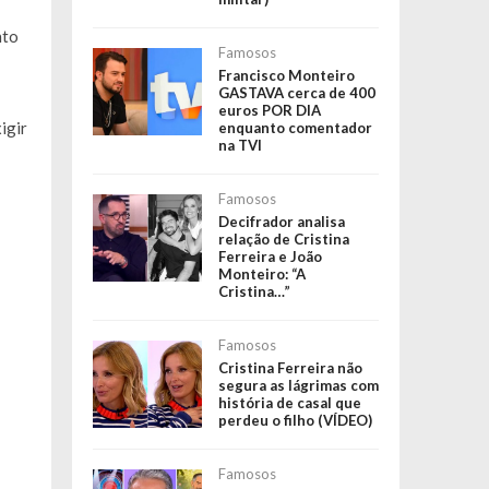
nto
Famosos
Francisco Monteiro
GASTAVA cerca de 400
euros POR DIA
igir
enquanto comentador
na TVI
Famosos
Decifrador analisa
relação de Cristina
Ferreira e João
Monteiro: “A
Cristina…”
Famosos
Cristina Ferreira não
segura as lágrimas com
história de casal que
perdeu o filho (VÍDEO)
Famosos