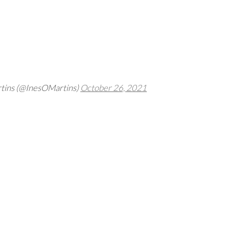
rtins (@InesOMartins)
October 26, 2021