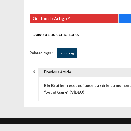
Gostou do Artigo ?
Deixe o seu comentário:
Related tags :
sporting
Previous Article
N
Big Brother recebeu jogos da série do momen
a
“Squid Game” (VÍDEO)
v
e
Jornal Diário © 2020 Todos os direitos reservado
We Do Dev