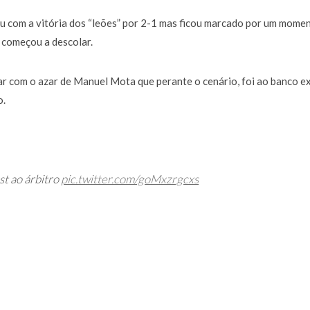
a de 400 euros POR DIA enquanto comentador na TVI
30 JANEIRO, 2026
u com a vitória dos “leões” por 2-1 mas ficou marcado por um mome
 começou a descolar.
 com o azar de Manuel Mota que perante o cenário, foi ao banco ex
o.
st ao árbitro
pic.twitter.com/goMxzrgcxs