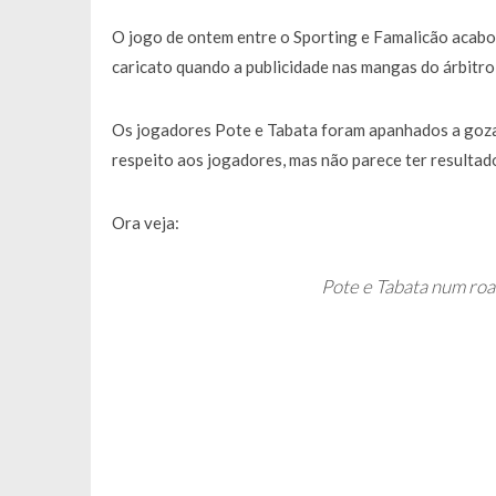
Francisco Monteiro GASTAVA cerc
O jogo de ontem entre o Sporting e Famalicão acabo
caricato quando a publicidade nas mangas do árbitro
Os jogadores Pote e Tabata foram apanhados a gozar
respeito aos jogadores, mas não parece ter resultad
Ora veja:
Pote e Tabata num roa