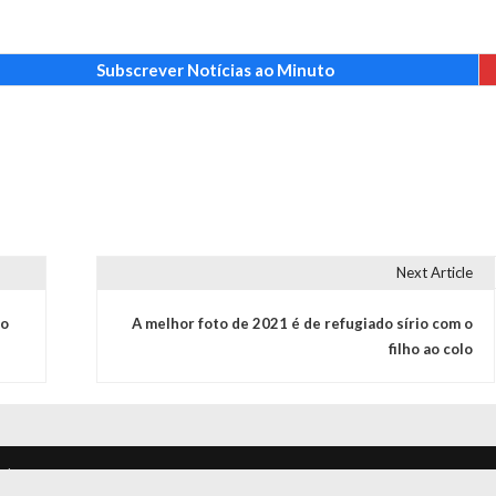
Subscrever Notícias ao Minuto
Next Article
to
A melhor foto de 2021 é de refugiado sírio com o
filho ao colo
s | Proudly powered by