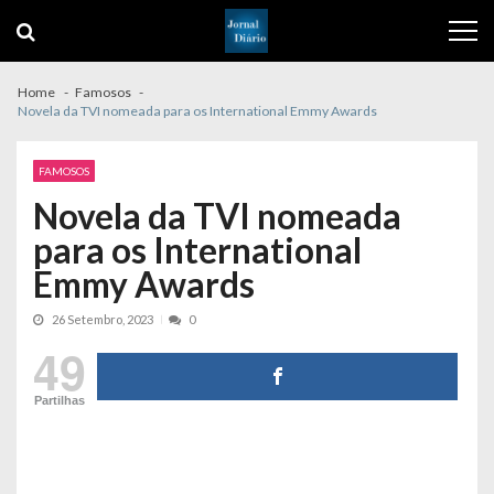
Skip
Skip
to
to
navigation
content
Home
Famosos
Novela da TVI nomeada para os International Emmy Awards
FAMOSOS
Novela da TVI nomeada
para os International
Emmy Awards
26 Setembro, 2023
0
49
Partilhas