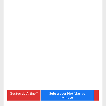
Gostou do Artigo ?
Subscrever Notícias ao
Minuto