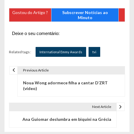
Gostou do Artigo ?
Subscrever Notícias ao
Minuto
Deixe o seu comentário:
Related tags :
International Emmy Awards
tvi
Previous Article
N
Noua Wong adormece filha a cantar D’ZRT
a
(vídeo)
v
e
Next Article
g
Ana Guiomar deslumbra em biquíni na Grécia
a