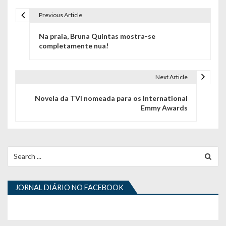
Previous Article
N
Na praia, Bruna Quintas mostra-se
a
completamente nua!
v
e
Next Article
g
Novela da TVI nomeada para os International
Emmy Awards
a
ç
ã
Search
for:
o
d
JORNAL DIÁRIO NO FACEBOOK
e
a