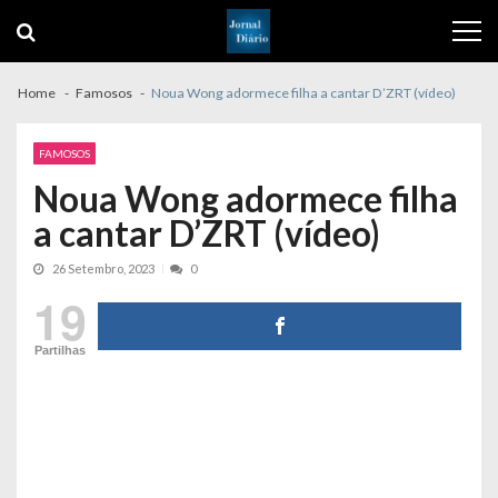
Skip
Skip
to
to
navigation
content
Home
Famosos
Noua Wong adormece filha a cantar D’ZRT (vídeo)
FAMOSOS
Noua Wong adormece filha
a cantar D’ZRT (vídeo)
26 Setembro, 2023
0
19
Partilhas