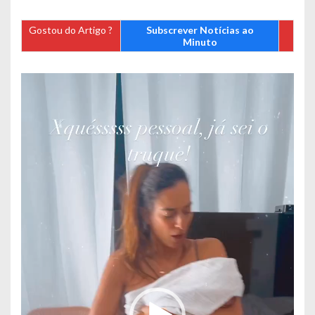
Gostou do Artigo ?
Subscrever Notícias ao
Minuto
Reprodutor
de
vídeo