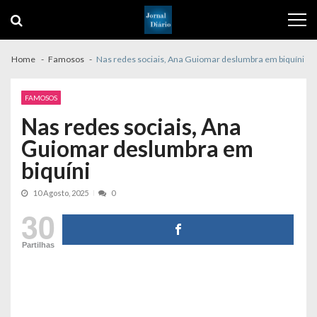
Skip
Skip
to
to
navigation
content
Home
Famosos
Nas redes sociais, Ana Guiomar deslumbra em biquíni
FAMOSOS
Nas redes sociais, Ana
Guiomar deslumbra em
biquíni
10 Agosto, 2025
0
30
Partilhas