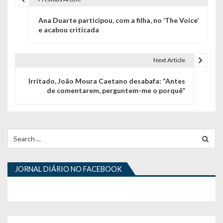
N
Ana Duarte participou, com a filha, no ‘The Voice’
a
e acabou criticada
v
e
Next Article
g
Irritado, João Moura Caetano desabafa: “Antes
de comentarem, perguntem-me o porquê”
a
ç
ã
Search
for:
o
d
JORNAL DIÁRIO NO FACEBOOK
e
a