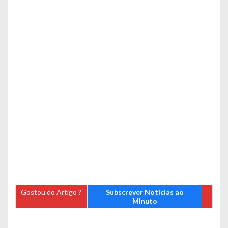
Gostou do Artigo ?
Subscrever Notícias ao
Minuto