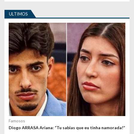
i
ULTIMOS
g
o
s
Famosos
Diogo ARRASA Ariana: “Tu sabias que eu tinha namorada!”