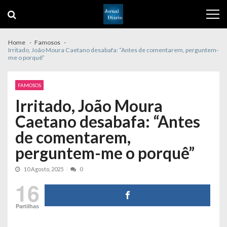
Skip
Skip
to
to
navigation
content
Home
Famosos
Irritado, João Moura Caetano desabafa: “Antes de comentarem, perguntem-
me o porquê”
FAMOSOS
Irritado, João Moura
Caetano desabafa: “Antes
de comentarem,
perguntem-me o porquê”
10 Agosto, 2025
0
16
Partilhas