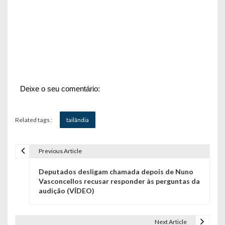
Deixe o seu comentário:
Related tags :
tailândia
Previous Article
N
Deputados desligam chamada depois de Nuno
a
Vasconcellos recusar responder às perguntas da
audição (VÍDEO)
v
e
Next Article