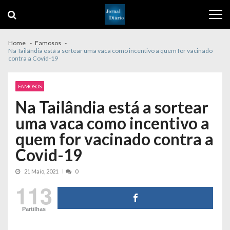
Skip
Skip
to
to
navigation
content
Home
Famosos
Na Tailândia está a sortear uma vaca como incentivo a quem for vacinado
contra a Covid-19
FAMOSOS
Na Tailândia está a sortear
uma vaca como incentivo a
quem for vacinado contra a
Covid-19
21 Maio, 2021
0
113
Partilhas