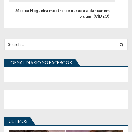
g
Jéssica Nogueira mostra-se ousada a dançar em
a
biquíni (VÍDEO)
ç
ã
Search
o
for:
d
JORNAL DIÁRIO NO FACEBOOK
e
a
r
t
i
g
ULTIMOS
o