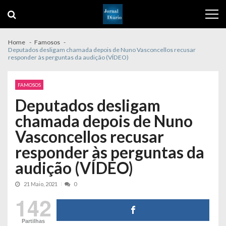
Skip
Skip
to
to
navigation
content
Home
Famosos
Deputados desligam chamada depois de Nuno Vasconcellos recusar
responder às perguntas da audição (VÍDEO)
FAMOSOS
Deputados desligam
chamada depois de Nuno
Vasconcellos recusar
responder às perguntas da
audição (VÍDEO)
21 Maio, 2021
0
142
Partilhas