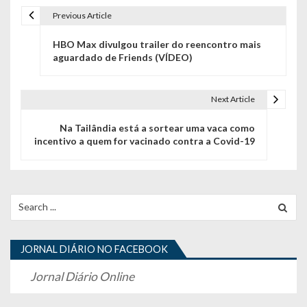
Previous Article
N
HBO Max divulgou trailer do reencontro mais
a
aguardado de Friends (VÍDEO)
v
e
Next Article
g
Na Tailândia está a sortear uma vaca como
incentivo a quem for vacinado contra a Covid-19
a
ç
ã
Search
for:
o
d
JORNAL DIÁRIO NO FACEBOOK
e
Jornal Diário Online
a