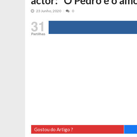
actor: “O Pedro é o amo
Tânia Laranjo protagoniza novo mo
23 Junho, 2020
0
Cristina Ferreira faz aviso sério sob
31
Aproximação? Margarida Corceiro “v
Grávida? Noélia Pereira faz revelaç
Partilhas
Catarina Miranda critica trabalho
Andrea Soares revela que esteve gr
Maria Botelho Moniz coloca ‘pontos
Sara Santos fica em “pânico” durant
Filipe Delgado volta a imitar o inst
Gonçalo Quinaz CRITICA “dança” d
Catarina Miranda revela “cachet” ap
PSP já tomou medidas em relação a
Inês e Dylan divertem fãs com vídeo
Diogo ARRASA Ariana: “Tu sabias q
Gostou do Artigo ?
Nem vai acreditar na atual profissã