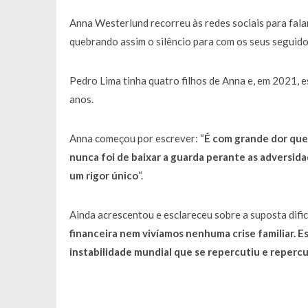
Francisco Monteiro GASTAVA cerc
Anna Westerlund recorreu às redes sociais para fal
quebrando assim o silêncio para com os seus seguido
Pedro Lima tinha quatro filhos de Anna e, em 2021, 
anos.
Anna começou por escrever: “
É com grande dor que
nunca foi de baixar a guarda perante as adversid
um rigor único
“.
Ainda acrescentou e esclareceu sobre a suposta dific
financeira nem vivíamos nenhuma crise familiar.
instabilidade mundial que se repercutiu e reperc