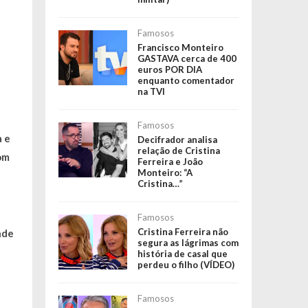
Famosos
Francisco Monteiro
GASTAVA cerca de 400
euros POR DIA
enquanto comentador
na TVI
Famosos
a e
Decifrador analisa
relação de Cristina
om
Ferreira e João
Monteiro: “A
Cristina…”
Famosos
Cristina Ferreira não
nde
segura as lágrimas com
história de casal que
perdeu o filho (VÍDEO)
Famosos