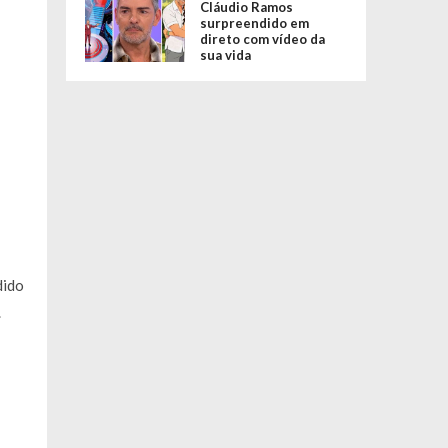
Cláudio Ramos
surpreendido em
direto com vídeo da
sua vida
dido
.