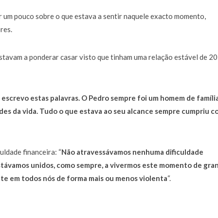
a de 400 euros POR DIA enquanto comentador na TVI
30 JANEIRO, 2026
ar um pouco sobre o que estava a sentir naquele exacto momento,
res.
estavam a ponderar casar visto que tinham uma relação estável de 20
 escrevo estas palavras. O Pedro sempre foi um homem de famíli
ades da vida. Tudo o que estava ao seu alcance sempre cumpriu c
uldade financeira: “
Não atravessávamos nenhuma dificuldade
 Estávamos unidos, como sempre, a vivermos este momento de gra
ute em todos nós de forma mais ou menos violenta
“.