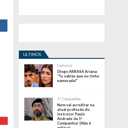
ULTIMOS
Famosos
Diogo ARRASA Ariana:
“Tu sabias que eu tinha
namorada!”
1ª Companhia
Nem vai acreditar na
atual profissão do
instrutor Paulo
Andrade da 1ª
Companhia! (Não é
militar)