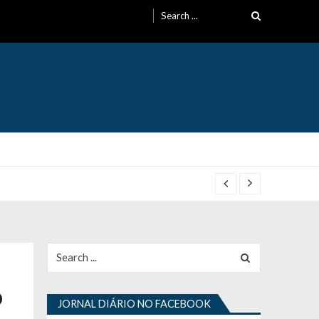
Search
for:
Search
for:
o
JORNAL DIÁRIO NO FACEBOOK