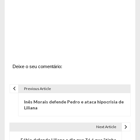
Deixe o seu comentário:
Previous Article
N
Inês Morais defende Pedro e ataca hipocrisia de
a
Liliana
v
e
Next Article
g
Fábio defende Liliana e diz que Zé é que “tinha