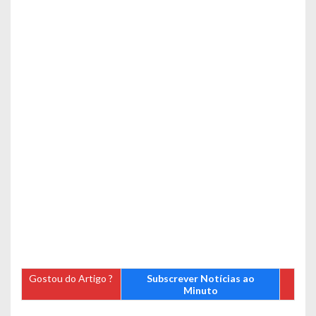
Gostou do Artigo ?
Subscrever Notícias ao
Minuto