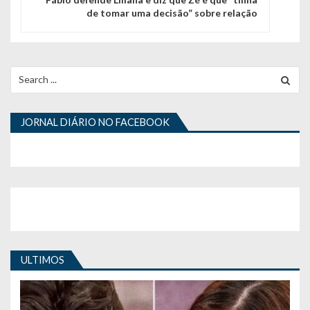
de tomar uma decisão” sobre relação
a
ç
ã
Search
for:
o
d
JORNAL DIÁRIO NO FACEBOOK
e
a
r
t
i
ULTIMOS
g
o