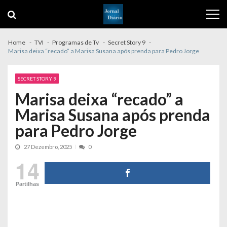
Skip
Skip
to
to
navigation
content
Home
TVI
Programas de Tv
Secret Story 9
Marisa deixa “recado” a Marisa Susana após prenda para Pedro Jorge
SECRET STORY 9
Marisa deixa “recado” a
Marisa Susana após prenda
para Pedro Jorge
27 Dezembro, 2025
0
14
Partilhas