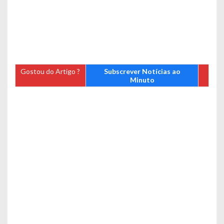
Gostou do Artigo ?
Subscrever Notícias ao
Minuto