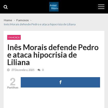
Skip
Skip
to
to
navigation
content
Home
Famosos
Inês Morais defende Pedro e ataca hipocrisia de Liliana
FAMOSOS
Inês Morais defende Pedro
e ataca hipocrisia de
Liliana
27 Dezembro, 2025
0
2
Partilhas