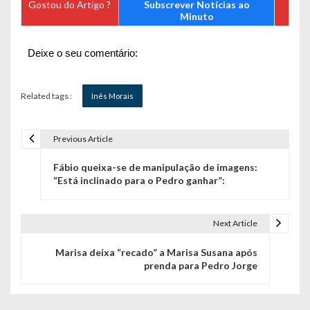
Gostou do Artigo ?
Subscrever Notícias ao
Minuto
Deixe o seu comentário:
Related tags :
Inês Morais
Previous Article
N
Fábio queixa-se de manipulação de imagens:
a
“Está inclinado para o Pedro ganhar”:
v
e
Next Article
g
Marisa deixa “recado” a Marisa Susana após
prenda para Pedro Jorge
a
ç