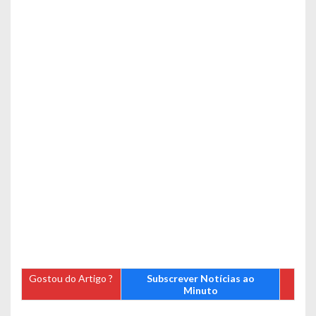
Gostou do Artigo ?
Subscrever Notícias ao
Minuto