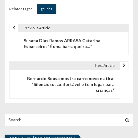
Related tags :
goucha
Previous Article
N
Susana Dias Ramos ARRASA Catarina
a
Esparteiro: “É uma barraqueira…”
v
e
Next Article
g
Bernardo Sousa mostra carro novo e atira:
“Silencioso, confortável e tem lugar para
a
crianças“
ç
ã
Search
o
for:
d