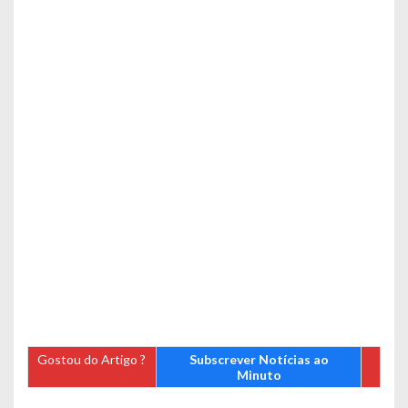
Gostou do Artigo ?
Subscrever Notícias ao
Minuto