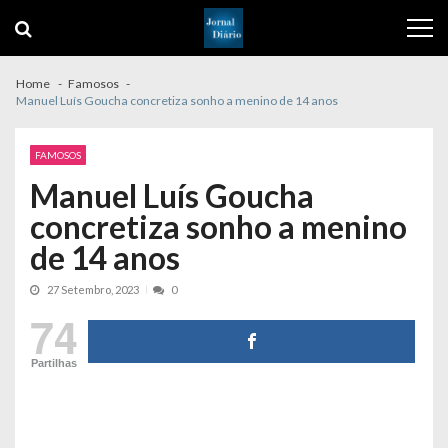
Skip
Skip
to
to
navigation
content
Home
Famosos
Manuel Luís Goucha concretiza sonho a menino de 14 anos
FAMOSOS
Manuel Luís Goucha
concretiza sonho a menino
de 14 anos
27 Setembro, 2023
0
74
Partilhas