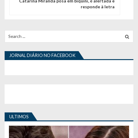
g
Catarina Miranda posa em biquíni, é alertada e
responde à letra
a
ç
ã
Search
for:
o
d
JORNAL DIÁRIO NO FACEBOOK
e
a
r
t
i
ULTIMOS
g
o