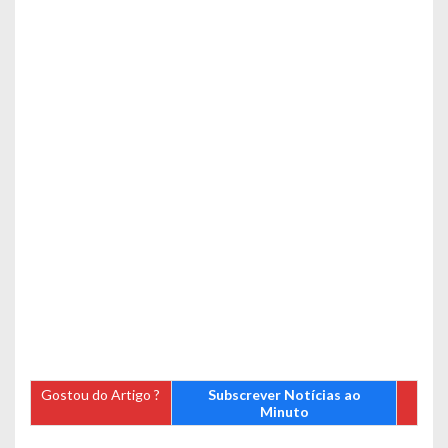
Gostou do Artigo ?
Subscrever Notícias ao
Minuto