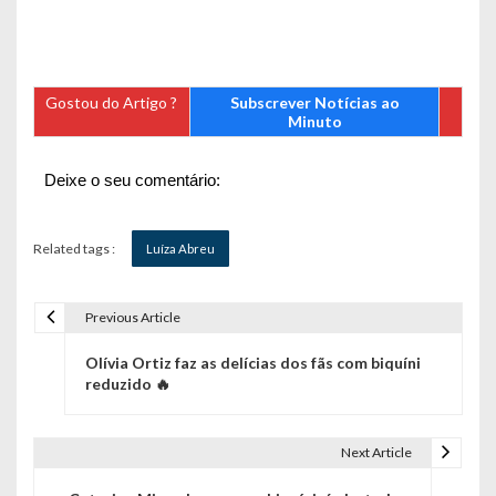
Gostou do Artigo ?
Subscrever Notícias ao
Minuto
Deixe o seu comentário:
Related tags :
Luíza Abreu
Previous Article
N
Olívia Ortiz faz as delícias dos fãs com biquíni
a
reduzido 🔥
v
e
Next Article