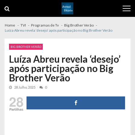
Skip
Skip
to
to
navigation
content
Home
TVI
Programas de Tv
Big Brother Verão
Luíza Abreu revela ‘desejo’ após participação no Big Brother Verão
BIG BROTHER VERÃO
Luíza Abreu revela ‘desejo’
após participação no Big
Brother Verão
28 Julho, 2025
0
28
Partilhas